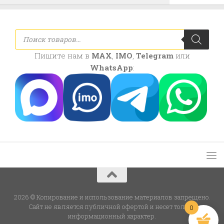
Поиск
товаров
Пишите нам в
MAX
,
IMO
,
Telegram
или
WhatsApp
:
2026 © Копирование и использование материалов запрещено.
Сайт не является публичной офертой и несет только
0
информационный характер.