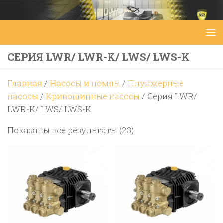
Перейти к содержимому
СЕРИЯ LWR/ LWR-K/ LWS/ LWS-K
Главная
/
Насосы и помпы
/
Плунжерные
насосы
/
Кривошипные насосы
/ Серия LWR/
LWR-K/ LWS/ LWS-K
Цены:
Показаны все результаты (23)
по
возрастанию