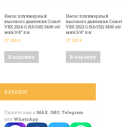
Насос плунжерный
Насос плунжерный
высокого давления Comet
высокого давления Comet
VRX 2524 G (9,5/165) 3400 об/
VRX 2522 G (9,5/152) 3400 об/
мин.3/4” п.в.
мин.3/4” п.в.
37 200
₽
37 200
₽
В корзину
В корзину
КАТАЛОГ
Пишите нам в
MAX
,
IMO
,
Telegram
или
WhatsApp
: