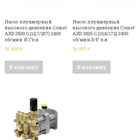
Насос плунжерный
Насос плунжерный
высокого давления Comet
высокого давления Comet
AXD 3530 G (12,7/207) 3400
AXD 3025 G (10,8/172) 3400
об/мин. Ø 1”п.в.
об/мин.3/4” п.в.
56 400
₽
56 900
₽
В корзину
В корзину