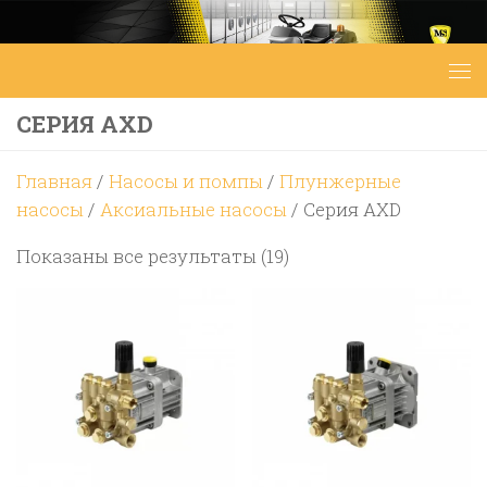
Перейти к содержимому
СЕРИЯ AXD
Главная
/
Насосы и помпы
/
Плунжерные
насосы
/
Аксиальные насосы
/ Серия AXD
Цены:
Показаны все результаты (19)
по
возрастанию