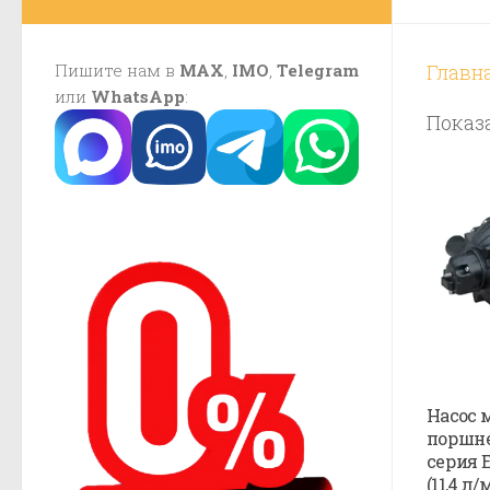
Пишите нам в
MAX
,
IMO
,
Telegram
Главн
или
WhatsApp
:
Показа
Насос 
поршне
серия 
(11,4 л/