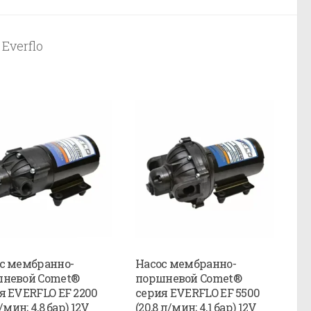
Everflo
с мембранно-
Насос мембранно-
невой Comet®
поршневой Comet®
я EVERFLO EF 2200
серия EVERFLO EF 5500
л/мин; 4,8 бар) 12V
(20,8 л/мин; 4,1 бар) 12V