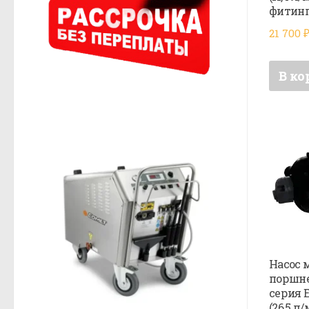
фитин
21 700
В ко
Насос 
поршне
серия 
(26,5 л/