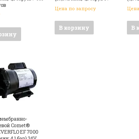
гов
Цена по запросу
Цена
₽
В корзину
В 
рзину
мембранно-
вой Comet®
EVERFLO EF 7000
мин; 4,1 бар) 24V