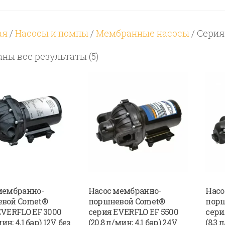
ая
/
Насосы и помпы
/
Мембранные насосы
/ Серия 
Цены:
ны все результаты (5)
по
возрастанию
мембранно-
Насос мембранно-
Насо
вой Comet®
поршневой Comet®
порш
EVERFLO EF 3000
серия EVERFLO EF 5500
сери
мин; 4,1 бар) 12V без
(20,8 л/мин; 4,1 бар) 24V
(8,3 