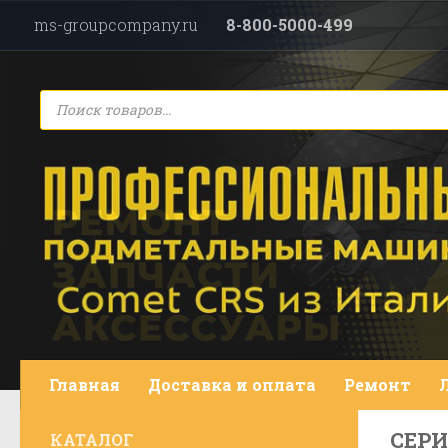
ms-groupcompany.ru
8-800-5000-499
Перейти к содержимому
Поиск
товаров
Главная
Доставка и оплата
Ремонт
СЕРИ
КАТАЛОГ