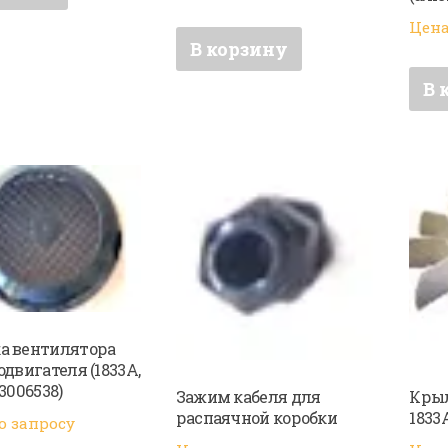
Цена
В корзину
В 
 вентилятора
двигателя (1833А,
3006538)
Зажим кабеля для
Крыл
распаячной коробки
1833
о запросу