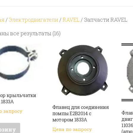
ая
/
Электродвигатели
/
RAVEL
/ Запчасти RAVEL
Цены:
ны все результаты (16)
по
возрастанию
ор крыльчатки
 1833А
Фланец для соединения
о запросу
Флан
помпы E2B2014 с
двиг
мотором 1833A
1103
рзину
Цена по запросу
(алю