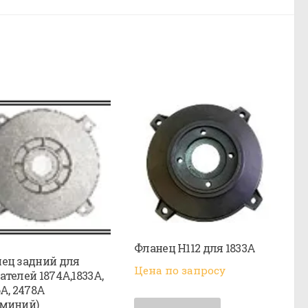
Фланец H112 для 1833А
ец задний для
Цена по запросу
ателей 1874A,1833A,
6A, 2478A
миний)