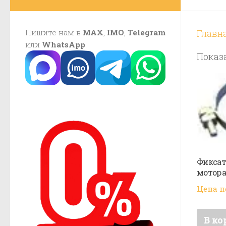
Пишите нам в
MAX
,
IMO
,
Telegram
Главн
или
WhatsApp
:
Показа
Фиксат
мотора
Цена п
В ко