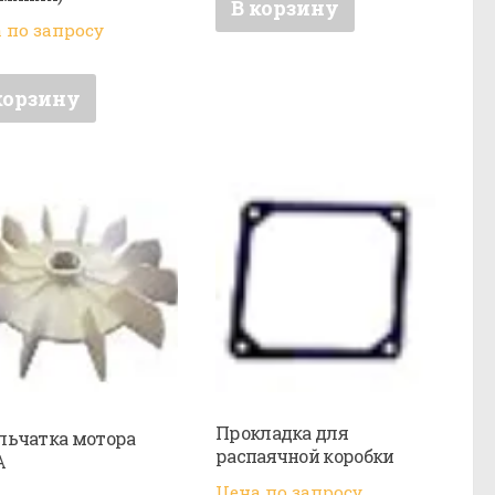
В корзину
 по запросу
корзину
Прокладка для
ьчатка мотора
распаячной коробки
А
Цена по запросу