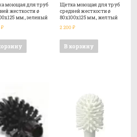
а моющая для труб
Щетка моющая для труб
ней жесткости ø
средней жесткости ø
00х125 мм., зеленый
80х100х125 мм., желтый
0
₽
2 200
₽
корзину
В корзину