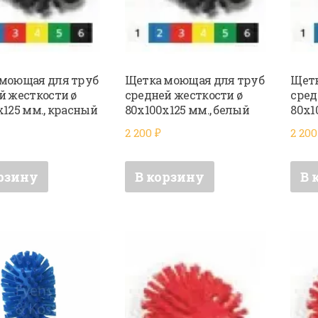
моющая для труб
Щетка моющая для труб
Щетк
й жесткости ø
средней жесткости ø
сред
х125 мм., красный
80х100х125 мм., белый
80х1
2 200
₽
2 20
рзину
В корзину
В 