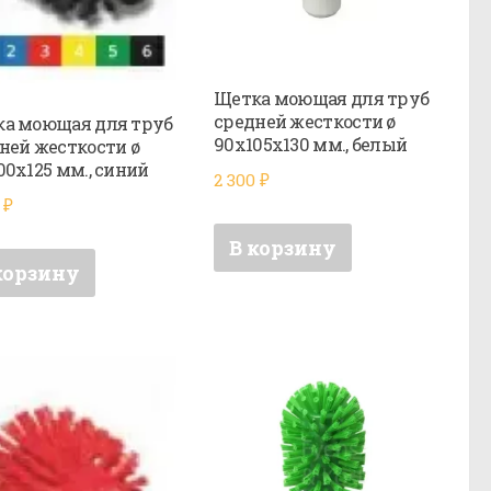
Щетка моющая для труб
средней жесткости ø
а моющая для труб
90х105х130 мм., белый
ней жесткости ø
00х125 мм., синий
2 300
₽
0
₽
В корзину
корзину