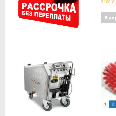
2 100
₽
В ко