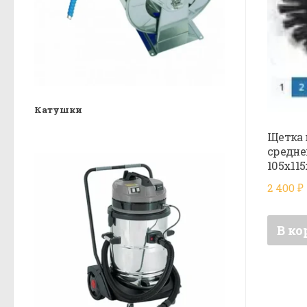
Катушки
Щетка 
средне
105х115
2 400
₽
В ко