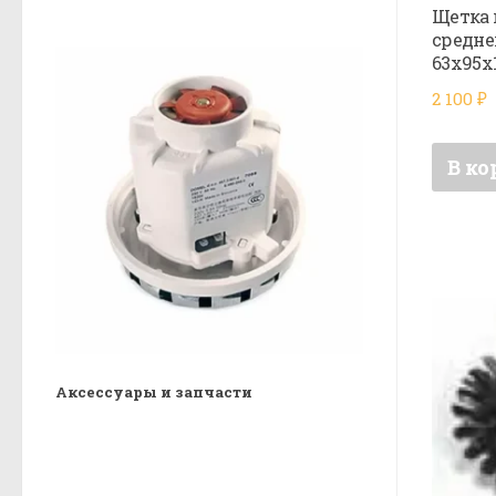
Щетка 
средне
63х95х
2 100
₽
В ко
Аксессуары и запчасти