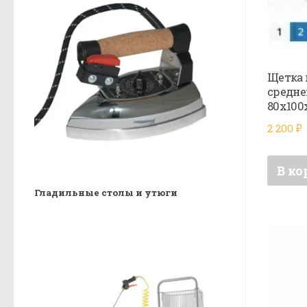
Щетка 
средне
80х100
2 200
₽
В ко
Гладильные столы и утюги