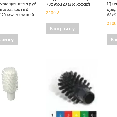
моющая для труб
Щетк
70х95х120 мм., синий
й жесткости ø
сред
2 100
₽
120 мм., зеленый
63х9
2 10
В корзину
рзину
В 