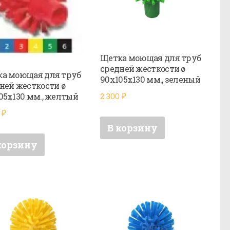
Щетка моющая для труб
средней жесткости ø
а моющая для труб
90х105х130 мм., зеленый
ней жесткости ø
2 300
₽
05х130 мм., желтый
0
₽
В корзину
корзину