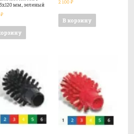
2 100
₽
5х120 мм., зеленый
0
₽
В корзину
корзину