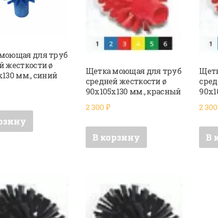
моющая для труб
й жесткости ø
Щетка моющая для труб
Щетк
х130 мм., синий
средней жесткости ø
сред
90х105х130 мм., красный
90х1
2 300
₽
2 30
рзину
В корзину
В 