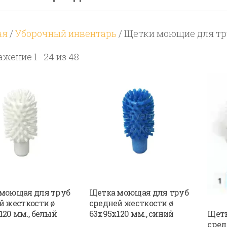
ая
/
Уборочный инвентарь
/ Щетки моющие для тр
Цены:
ажение 1–24 из 48
по
возрастанию
моющая для труб
Щетка моющая для труб
й жесткости ø
средней жесткости ø
Щетк
120 мм., белый
63х95х120 мм., синий
сред