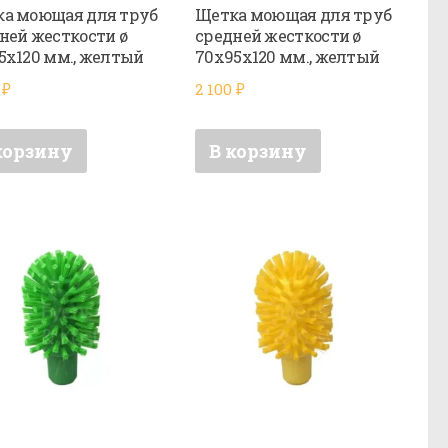
а моющая для труб
Щетка моющая для труб
ней жесткости ø
средней жесткости ø
5х120 мм., желтый
70х95х120 мм., желтый
0
₽
2 100
₽
корзину
В корзину