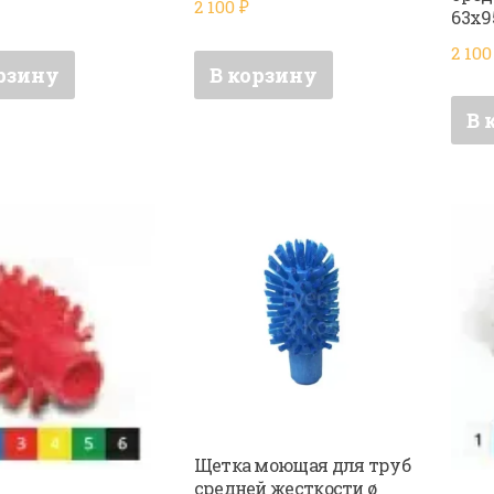
2 100
₽
63х9
2 10
рзину
В корзину
В 
Щетка моющая для труб
средней жесткости ø