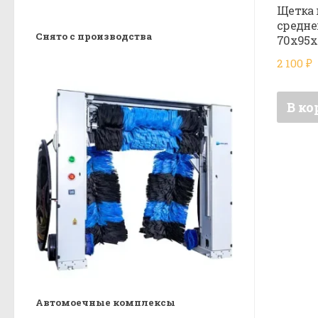
Щетка 
средне
Снято с производства
70х95х
2 100
₽
В ко
Автомоечные комплексы