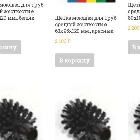
моющая для труб
Щетк
й жесткости ø
сред
Щетка моющая для труб
120 мм., белый
80х1
средней жесткости ø
2 20
63х95х120 мм., красный
2 100
₽
рзину
В 
В корзину