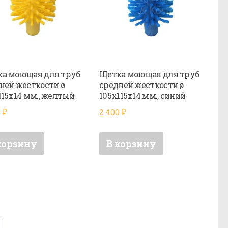
а моющая для труб
Щетка моющая для труб
ней жесткости ø
средней жесткости ø
115х14 мм., желтый
105х115х14 мм., синий
0
₽
2 400
₽
корзину
В корзину