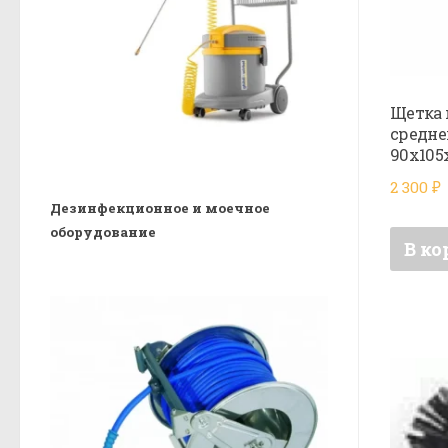
Щетка 
средне
90х105
2 300
₽
Дезинфекционное и моечное
оборудование
В ко