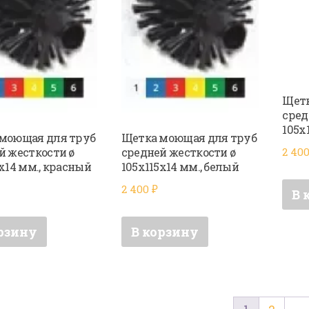
Щетк
сред
105х
моющая для труб
Щетка моющая для труб
й жесткости ø
средней жесткости ø
2 40
х14 мм., красный
105х115х14 мм., белый
2 400
₽
В 
рзину
В корзину