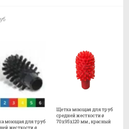
уб
Щетка моющая для труб
средней жесткости ø
а моющая для труб
70х95х120 мм., красный
ней жесткости ø