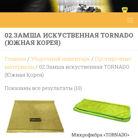
Перейти к содержимому
02.ЗАМША ИСКУСТВЕННАЯ TORNADO
(ЮЖНАЯ КОРЕЯ)
Главная
/
Уборочный инвентарь
/
Протирочные
материалы
/ 02.Замша искуственная TORNADO
(Южная Корея)
Цены:
Показаны все результаты (10)
по
возрастанию
Микрофибра «TORNADO»