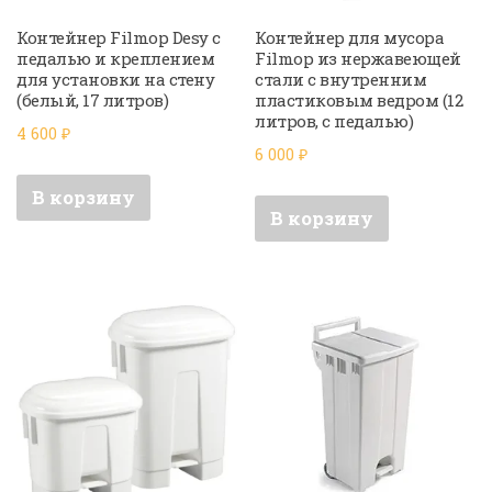
Контейнер Filmop Desy с
Контейнер для мусора
педалью и креплением
Filmop из нержавеющей
для установки на стену
стали с внутренним
(белый, 17 литров)
пластиковым ведром (12
литров, с педалью)
4 600
₽
6 000
₽
В корзину
В корзину