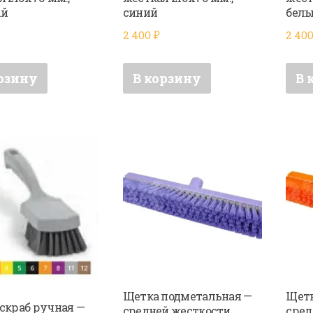
ый
синий
бел
2 400
₽
2 40
рзину
В корзину
В 
Щетка подметальная —
Щетк
скраб ручная —
средней жесткости
сред