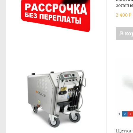
зелен
2 400
₽
В ко
Щетка-