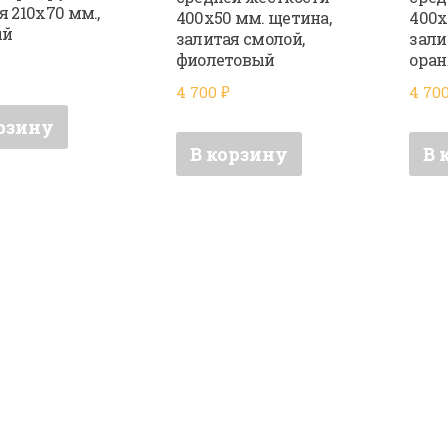
я 210х70 мм.,
400х50 мм. щетина,
400х
ый
залитая смолой,
зали
фиолетовый
ора
4 700
₽
4 70
рзину
В корзину
В 