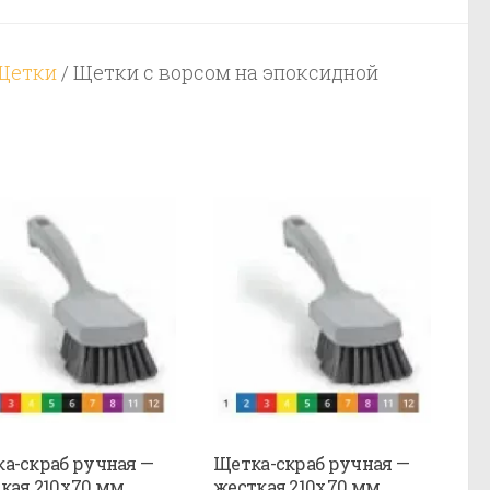
Щетки
/ Щетки с ворсом на эпоксидной
а-скраб ручная —
Щетка-скраб ручная —
кая 210х70 мм.,
жесткая 210х70 мм.,