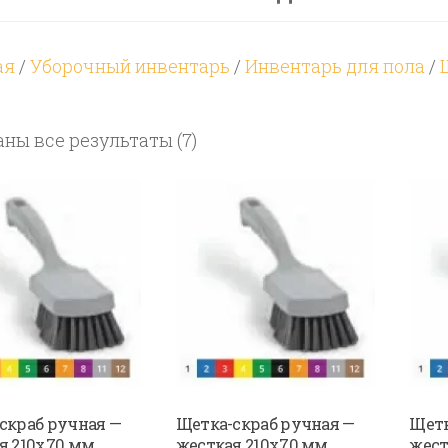
ая
/
Уборочный инвентарь
/
Инвентарь для пола
/
Цены:
ны все результаты (7)
по
возрастанию
скраб ручная —
Щетка-скраб ручная —
Щетк
я 210х70 мм.,
жесткая 210х70 мм.,
жест