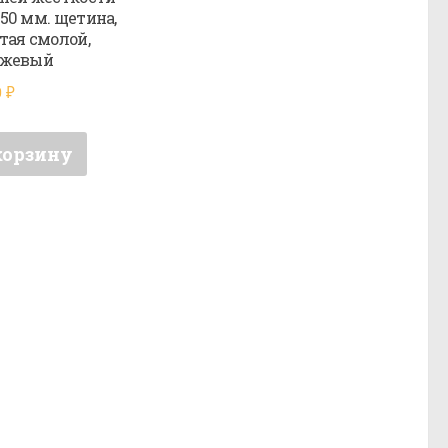
50 мм. щетина,
тая смолой,
нжевый
0
₽
корзину