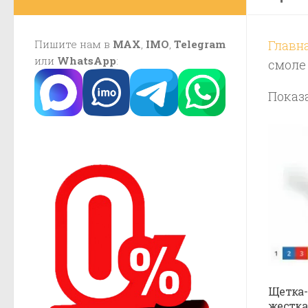
Пишите нам в
MAX
,
IMO
,
Telegram
Главн
или
WhatsApp
:
смоле
Показа
Щетка-
жестка