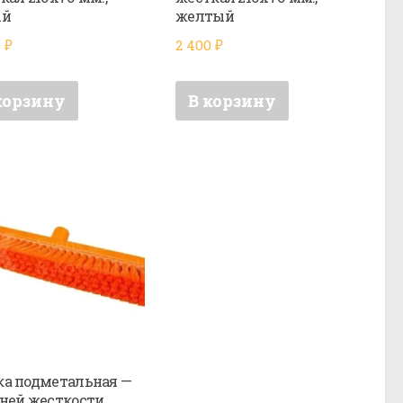
ый
желтый
0
₽
2 400
₽
корзину
В корзину
а подметальная —
ней жесткости