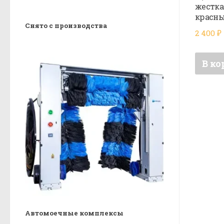
жестка
красн
Снято с производства
2 400
₽
В ко
Автомоечные комплексы