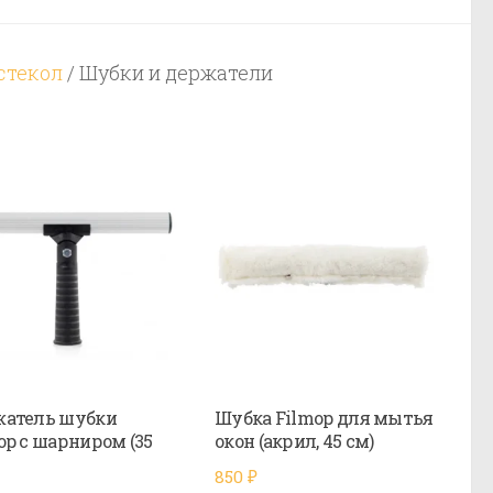
стекол
/ Шубки и держатели
атель шубки
Шубка Filmop для мытья
op с шарниром (35
окон (акрил, 45 см)
850
₽