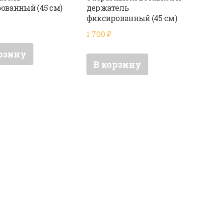
ованный (45 см)
держатель
фиксированный (45 см)
1 700
₽
рзину
В корзину