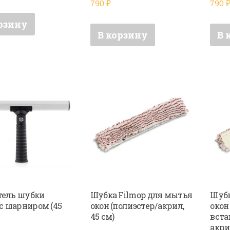
790
₽
790
рзину
В корзину
В 
ель шубки
Шубка Filmop для мытья
Шубк
 с шарниром (45
окон (полиэстер/акрил,
окон
45 см)
вста
акрил