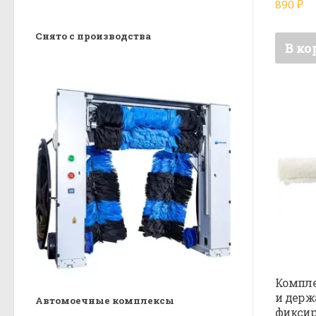
890
₽
Снято с производства
В ко
Компле
и держ
Автомоечные комплексы
фиксир