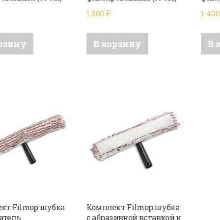
1 300
₽
1 40
рзину
В корзину
В 
кт Filmop шубка
Комплект Filmop шубка
атель
с абразивной вставкой и