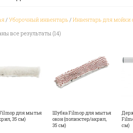
ая
/
Уборочный инвентарь
/
Инвентарь для мойки 
Цены:
ны все результаты (14)
по
возрастанию
Filmop для мытья
Шубка Filmop для мытья
Держ
крил, 35 см)
окон (полиэстер/акрил,
Film
35 см)
см)