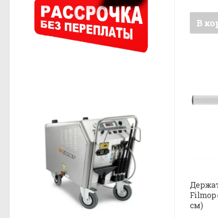
В ко
Держат
Filmop
см)