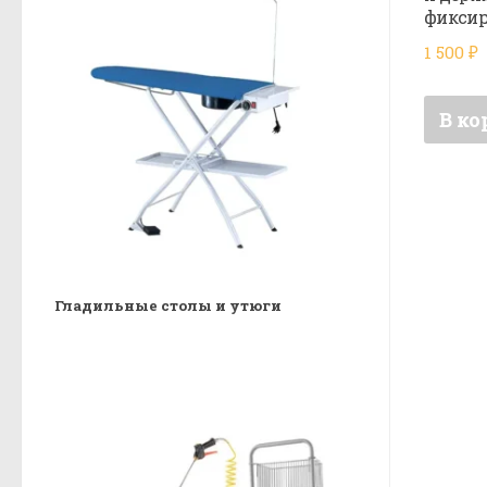
фиксир
1 500
₽
В ко
Гладильные столы и утюги