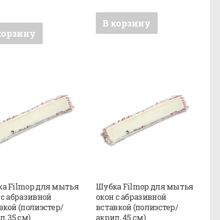
₽
В корзину
корзину
а Filmop для мытья
Шубка Filmop для мытья
 с абразивной
окон с абразивной
вкой (полиэстер/
вставкой (полиэстер/
, 35 см)
акрил, 45 см)