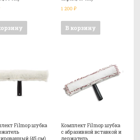
₽
1 200
₽
корзину
В корзину
лект Filmop шубка
Комплект Filmop шубка
ржатель
с абразивной вставкой и
ированный (45 см)
держатель