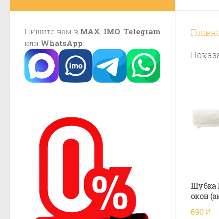
Пишите нам в
MAX
,
IMO
,
Telegram
Главн
или
WhatsApp
:
Показа
Шубка 
окон (а
690
₽