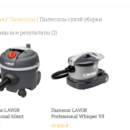
ая
/
Пылесосы
/ Пылесосы сухой уборки
Цены:
ны все результаты (2)
по
возрастанию
с LAVOR
Пылесос LAVOR
ional Silent
Professional Whisper V8
₽
19 800
₽