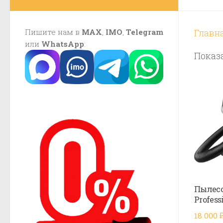
Пишите нам в
MAX
,
IMO
,
Telegram
Главн
или
WhatsApp
:
Показа
Пылесо
Profess
18 000