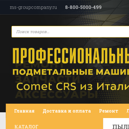
ms-groupcompany.ru
8-800-5000-499
Перейти к содержимому
Поиск
товаров
Главная
Доставка и оплата
Ремонт
ПЫЛ
КАТАЛОГ