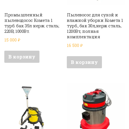
Промышленный
Пылевосос для сухой и
пылеводосос Комета 1
влажной уборки Комета 1
турб. бак 35л нерж. сталь;
турб., бак 30л,нерж сталь,
220В; 1000Вт.
1200Вт, полная
комплектация
15 000
₽
16 500
₽
В корзину
В корзину