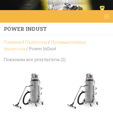
Перейти к содержимому
POWER INDUST
Главная
/
Пылесосы
/
Промышленные
пылесосы
/ Power InDust
Цены:
Показаны все результаты (2)
по
возрастанию