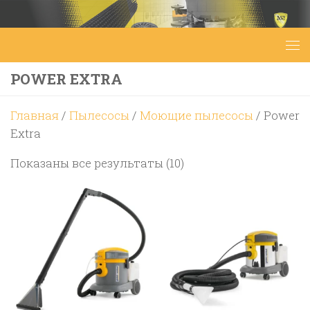
Перейти к содержимому
POWER EXTRA
Главная
/
Пылесосы
/
Моющие пылесосы
/ Power
Extra
Цены:
Показаны все результаты (10)
по
возрастанию