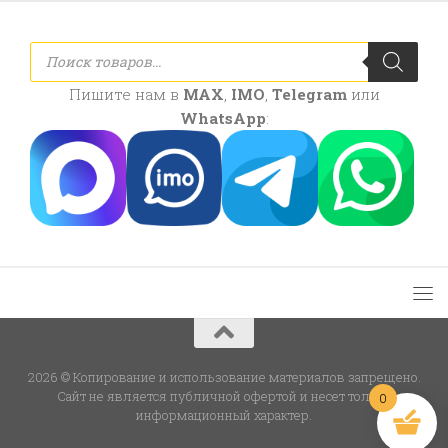
Поиск
товаров
Пишите нам в
MAX
,
IMO
,
Telegram
или
WhatsApp
:
2026 © Копирование и использование материалов запрещено.
Сайт не является публичной офертой и несет только
0
информационный характер.