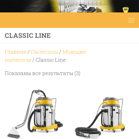
Перейти к содержимому
CLASSIC LINE
Главная
/
Пылесосы
/
Моющие
пылесосы
/ Classic Line
Цены:
Показаны все результаты (3)
по
возрастанию