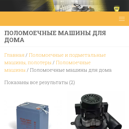
Перейти к содержимому
ПОЛОМОЕЧНЫЕ МАШИНЫ ДЛЯ
ДОМА
Главная
/
Поломоечные и подметальные
машины, полотеры
/
Поломоечные
машины
/ Поломоечные машины для дома
Цены:
Показаны все результаты (2)
по
возрастанию