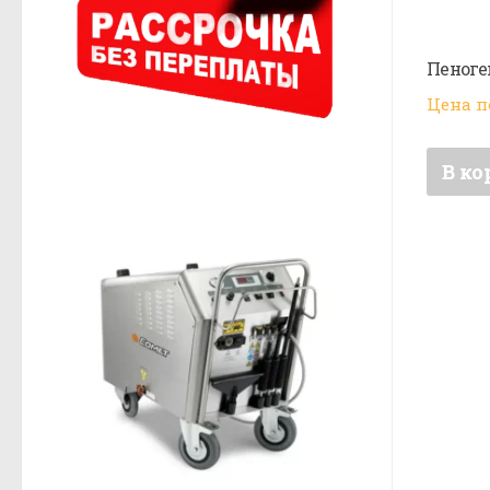
Пеноген
Цена п
В ко