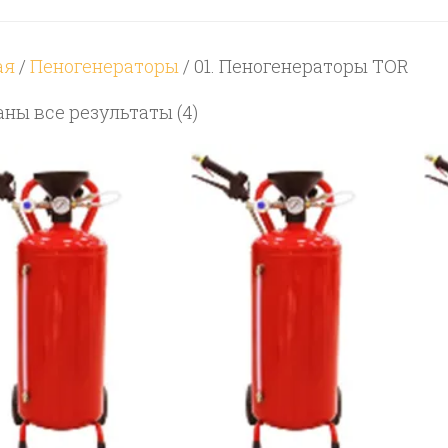
ая
/
Пеногенераторы
/ 01. Пеногенераторы TOR
Цены:
ны все результаты (4)
по
возрастанию