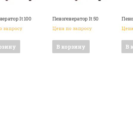
ератор It 100
Пеногенератор It 50
Пено
о запросу
Цена по запросу
Цена
рзину
В корзину
В 