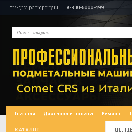
ms-groupcompany.ru
8-800-5000-499
Перейти к содержимому
Поиск
товаров
Главная
Доставка и оплата
Ремонт
01. 
КАТАЛОГ