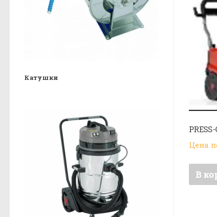
Катушки
PRESS-C
Цена п
В ко