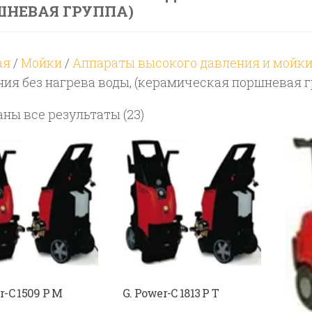
ШНЕВАЯ ГРУППА)
ая
/
Мойки
/
Аппараты высокого давления и мойки 
ния без нагрева воды, (керамическая поршневая г
Цены:
ны все результаты (23)
по
возрастанию
r-C 1509 P M
G. Power-C 1813 P T