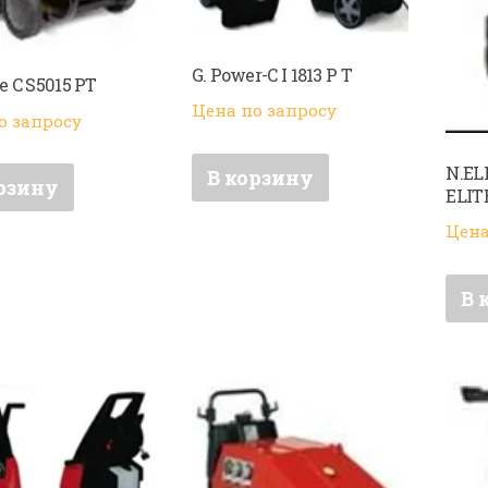
G. Power-C I 1813 P T
e C S5015 PT
Цена по запросу
о запросу
N.ELI
В корзину
рзину
ELIT
Цена
В 