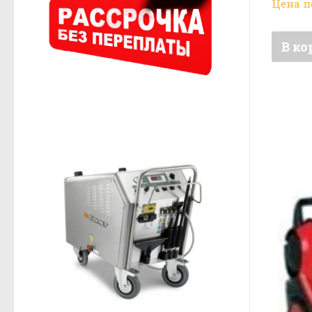
Цена п
В ко