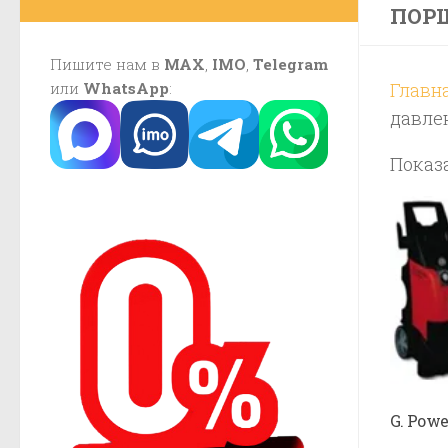
ПОР
Пишите нам в
MAX
,
IMO
,
Telegram
или
WhatsApp
:
Главн
давле
Показа
G. Powe