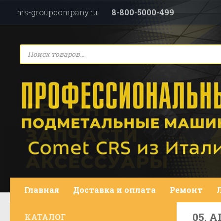
ms-groupcompany.ru
8-800-5000-499
Перейти к содержимому
Поиск
товаров
Главная
Доставка и оплата
Ремонт
05. 
КАТАЛОГ