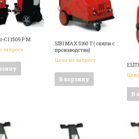
r-C I 1509 P M
SIBI MAX 5160 T ( сняли с
о запросу
производства)
Цена по запросу
ELIT
рзину
Цена
В корзину
В 