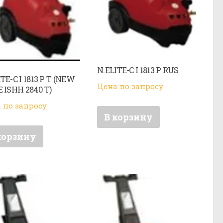
N.ELITE-C I 1813 P RUS
TE-C I 1813 P T (NEW
Цена по запросу
E ISHH 2840 T)
 по запросу
В корзину
корзину