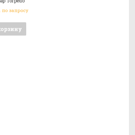
бар Torpedo
 по запросу
корзину