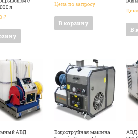
оприводом с
воды
Цена по запросу
000 л
Цена
00
₽
В корзину
В 
рзину
омный АВД
Водоструйная машина
АВД 