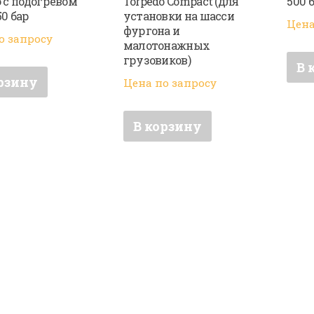
o с подогревом
Torpedo Compact (для
500 
50 бар
установки на шасси
Цена
фургона и
о запросу
малотонажных
грузовиков)
В 
рзину
Цена по запросу
В корзину