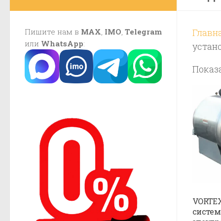
Пишите нам в
MAX
,
IMO
,
Telegram
Главн
или
WhatsApp
:
устан
Показа
VORTEX
система