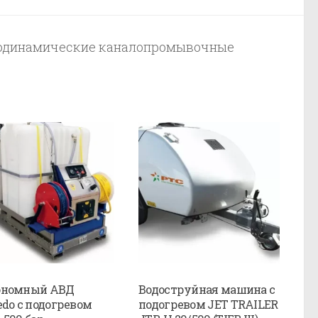
родинамические каналопромывочные
ономный АВД
Водоструйная машина с
edo с подогревом
подогревом JET TRAILER