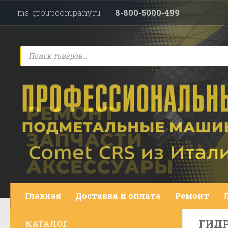
ms-groupcompany.ru
8-800-5000-499
Перейти к содержимому
Поиск
товаров
Главная
Доставка и оплата
Ремонт
ГИД
КАТАЛОГ