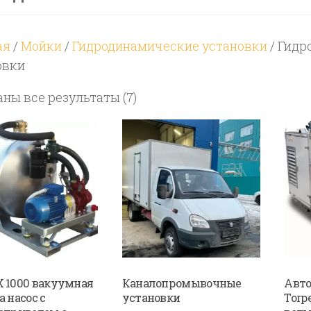
ая
/
Мойки
/
Гидродинамические установки
/ Гид
овки
Цены:
ны все результаты (7)
по
возрастанию
 1000 вакуумная
Каналопромывочные
Авт
 насос с
установки
Torp