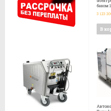
электр
баком 1
3 123 2
В ко
Автон