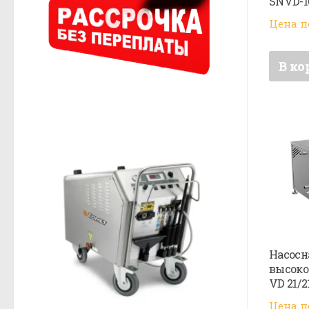
SNVD-1
Цена п
В ко
Насосн
высоко
VD 21/2
Цена п