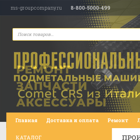
ms-groupcompany.ru
8-800-5000-499
Перейти к содержимому
Поиск
товаров
Главная
Доставка и оплата
Ремонт
ПРОИ
КАТАЛОГ