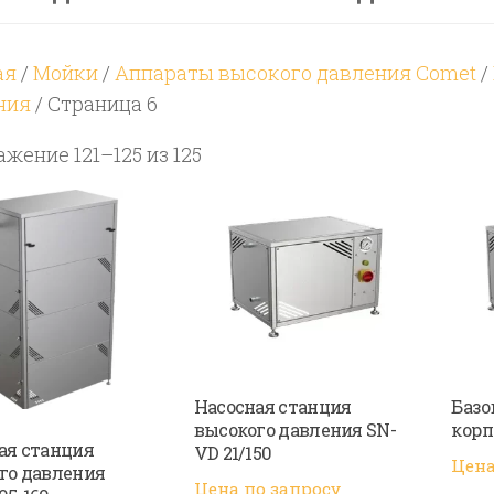
ая
/
Мойки
/
Аппараты высокого давления Comet
/
ния
/ Страница 6
Цены:
жение 121–125 из 125
по
возрастанию
Насосная станция
Базо
высокого давления SN-
корп
ая станция
VD 21/150
Цена
го давления
Цена по запросу