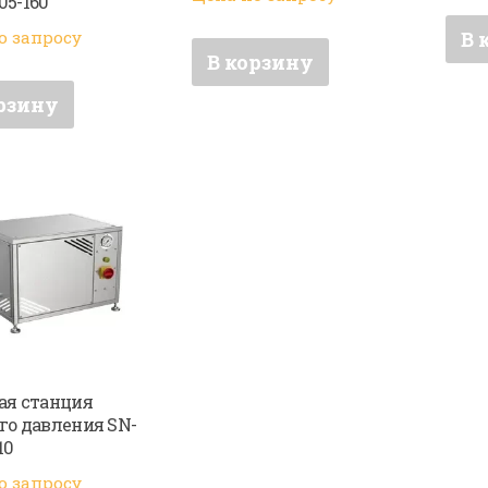
05-160
В 
о запросу
В корзину
рзину
ая станция
го давления SN-
10
о запросу