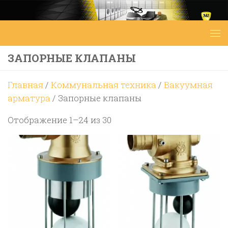
Перейти к содержимому
ЗАПОРНЫЕ КЛАПАНЫ
Главная
/
Коммунальная техника
/
Вакуумная
арматура
/ Запорные клапаны
Цены:
Отображение 1–24 из 30
по
возрастанию