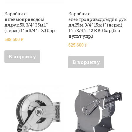
Барабан с
Барабан с
пневмоприводом
электроприводомдля рук.
дл.рук.50. 3/4″ 35м.1″
дл.25м. 3/4″ 15м.1″ (нерж.)
(нерж.) 1″ш.3/4″г. 80 бар
1″ш.3/4″г. 12 В 80 бар(без
пульт упр.)
588 500
₽
625 600
₽
В корзину
В корзину