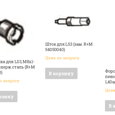
Шток для LS3 (зам. R+M
54050040)
Цена по запросу
ка для LS3, M8x1-
, нерж.сталь (R+M
Форс
0)
В корзину
пено
о запросу
1,40
Цена
рзину
В 