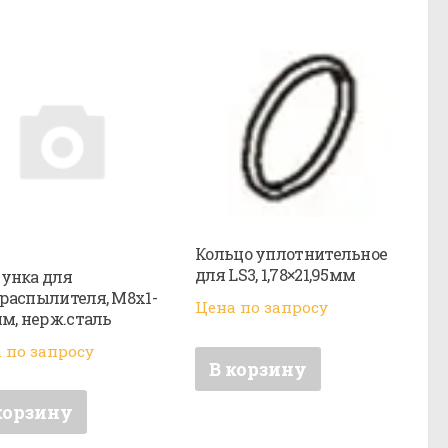
Кольцо уплотнительное
для LS3, 1,78×21,95мм
унка для
распылителя, M8x1-
Цена по запросу
мм, нерж.сталь
 по запросу
В корзину
корзину