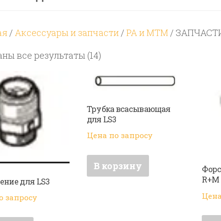
ая
/
Аксессуары и запчасти
/
PA и MTM
/ ЗАПЧАСТ
Цены:
ны все результаты (14)
по
возрастанию
Трубка всасывающая
для LS3
Цена по запросу
В корзину
Форс
R+M 
ение для LS3
Цена
о запросу