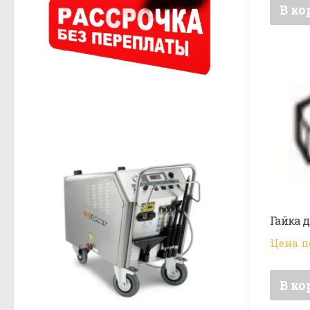
В ко
Гайка д
Цена п
В ко