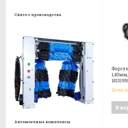
Снято с производства
Форсун
1,40мм
1813195
Цена п
В ко
Автомоечные комплексы