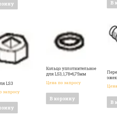
В 
рзину
Кольцо уплотнительное
Пере
для LS3, 1,78×6,75мм
эжек
Цена по запросу
ля LS3
Цена
о запросу
В корзину
В 
рзину