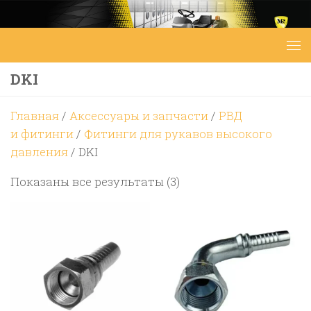
Перейти к содержимому
DKI
Главная
/
Аксессуары и запчасти
/
РВД
и фитинги
/
Фитинги для рукавов высокого
давления
/ DKI
Цены:
Показаны все результаты (3)
по
возрастанию