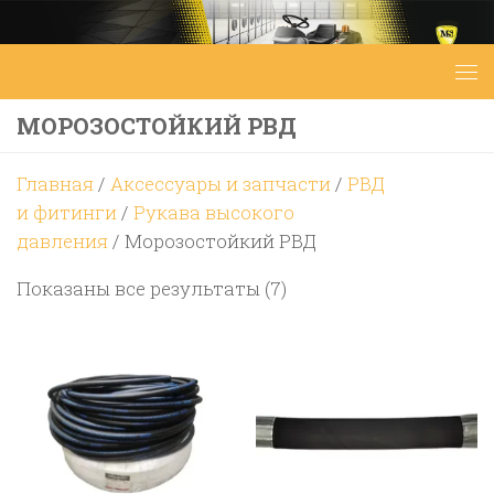
Перейти к содержимому
МОРОЗОСТОЙКИЙ РВД
Главная
/
Аксессуары и запчасти
/
РВД
и фитинги
/
Рукава высокого
давления
/ Морозостойкий РВД
Цены:
Показаны все результаты (7)
по
возрастанию