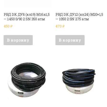
РВД DK ДУ8 (кл19) М16х1,5
РВД DK ДУ12 (кл24) М20×1,5
— 1450 0/90 2 SN 350 атм
— 1050 2 SN 275 атм
450
₽
470
₽
В корзину
В корзину