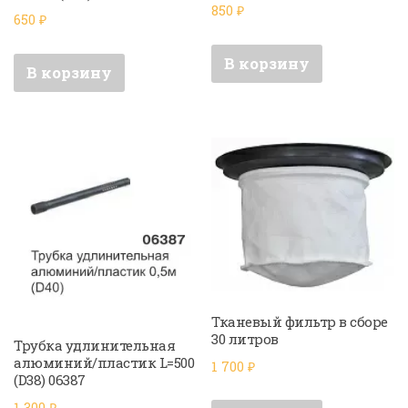
850
₽
650
₽
В корзину
В корзину
Тканевый фильтр в сборе
30 литров
Трубка удлинительная
алюминий/пластик L=500
1 700
₽
(D38) 06387
1 300
₽