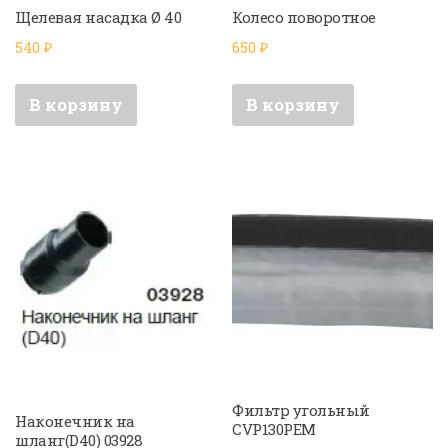
Щелевая насадка Ø 40
Колесо поворотное
540
₽
650
₽
В корзину
В корзину
Фильтр угольный
Наконечник на
CVP130PEM
шланг(D40) 03928