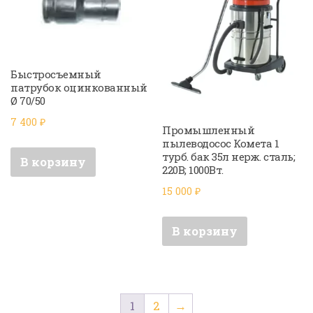
Быстросъемный
патрубок оцинкованный
Ø 70/50
7 400
₽
Промышленный
пылеводосос Комета 1
турб. бак 35л нерж. сталь;
В корзину
220В; 1000Вт.
15 000
₽
В корзину
1
2
→