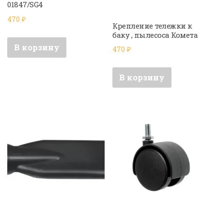
01847/SG4
470
₽
Крепление тележки к
баку , пылесоса Комета
В корзину
470
₽
В корзину