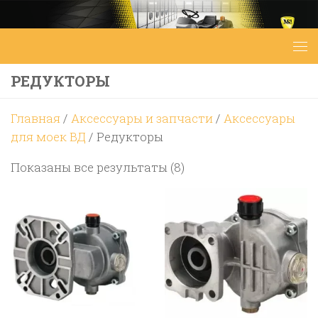
Перейти к содержимому
РЕДУКТОРЫ
Главная
/
Аксессуары и запчасти
/
Аксессуары
для моек ВД
/ Редукторы
Цены:
Показаны все результаты (8)
по
возрастанию