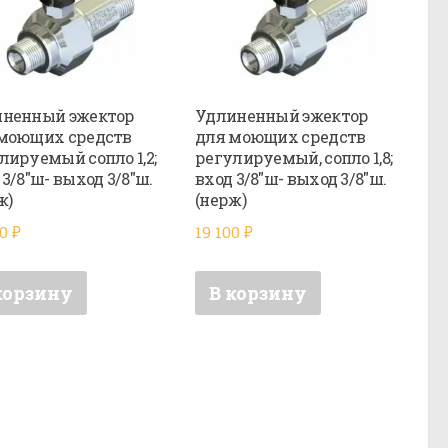
ненный эжектор
Удлиненный эжектор
моющих средств
для моющих средств
лируемый сопло 1,2;
регулируемый, сопло 1,8;
 3/8″ш- выход 3/8″ш.
вход 3/8″ш- выход 3/8″ш.
ж)
(нерж)
00
₽
19 100
₽
корзину
В корзину