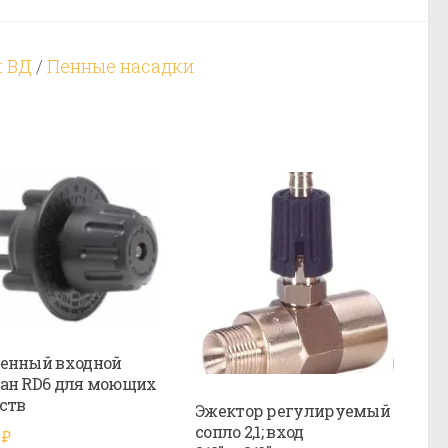
к ВД
/
Пенные насадки
енный входной
ан RD6 для моющих
ств
Эжектор регулируемый
сопло 2,1; вход
0
₽