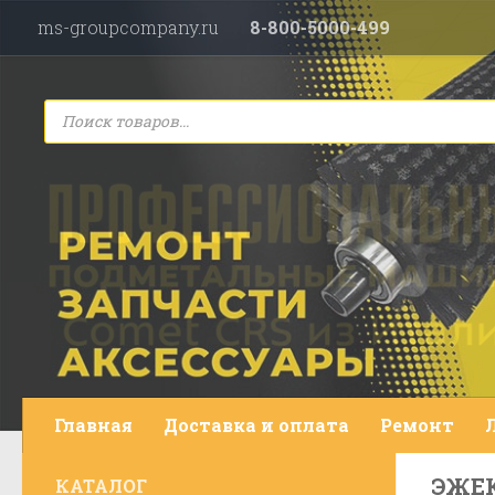
ms-groupcompany.ru
8-800-5000-499
Перейти к содержимому
Поиск
товаров
Главная
Доставка и оплата
Ремонт
ЭЖЕ
КАТАЛОГ