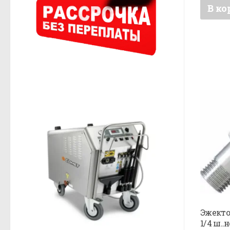
В ко
Эжектор
1/4 ш..