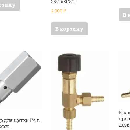
3/8″ш-3/8″г.
рзину
2 000
₽
В 
В корзину
Кла
проп
 для щетки 1/4 г.
доз
нерж.