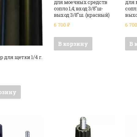
для моечных средств
для 
сопло 1,4; вход 3/8″ш-
сопло
выход 3/8″ш. (красный)
выхо
6 700
₽
6 70
В корзину
В 
 для щетки 1/4 г.
рзину