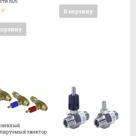
ств RD5
0
₽
В корзину
корзину
иненный
лируемый эжектор