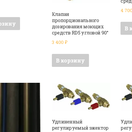
сред
4 70
Клапан
пропорционального
рзину
дозирования моющих
В 
средств RD5 угловой 90°
3 400
₽
В корзину
Удлиненный
Удл
регулируемый эжектор
регу