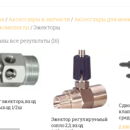
ая
/
Аксессуары и запчасти
/
Аксессуары для мое
окомплекты
/ Эжекторы
Цены:
ны все результаты (16)
по
возрастанию
 эжектора, вход
Сдво
выход 1/2ш
клап
сред
Эжектор регулируемый
сопло 2,3; вход
2 10