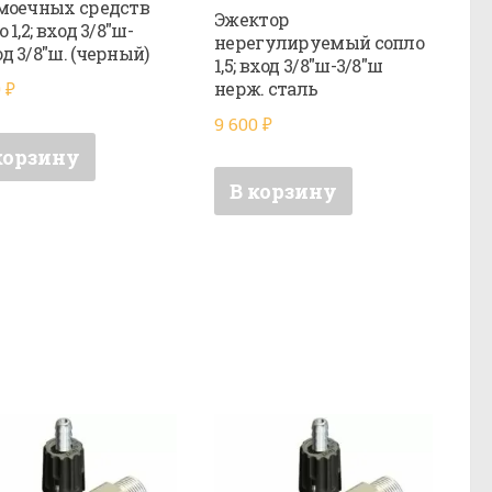
моечных средств
Эжектор
 1,2; вход 3/8″ш-
нерегулируемый сопло
д 3/8″ш. (черный)
1,5; вход 3/8″ш-3/8″ш
нерж. сталь
0
₽
9 600
₽
корзину
В корзину