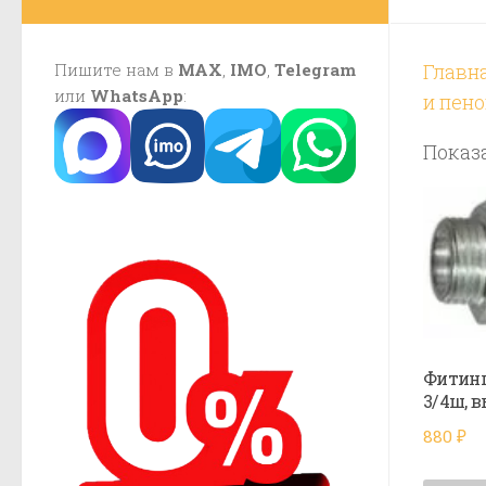
Пишите нам в
MAX
,
IMO
,
Telegram
Главн
или
WhatsApp
:
и пен
Показа
Фитинг
3/4ш, 
880
₽