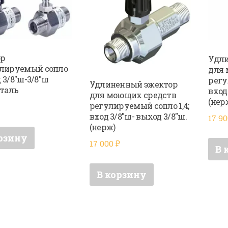
ор
Удли
лируемый сопло
для 
од 3/8″ш-3/8″ш
регу
Удлиненный эжектор
сталь
вход
для моющих средств
(нер
регулируемый сопло 1,4;
вход 3/8″ш- выход 3/8″ш.
17 9
(нерж)
рзину
17 000
₽
В 
В корзину