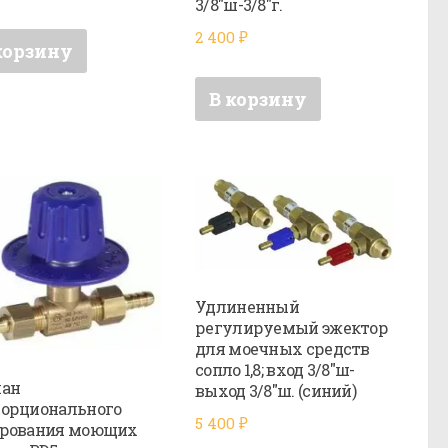
3/8″ш-3/8″г.
2 400
₽
корзину
В корзину
Удлиненный
регулируемый эжектор
для моечных средств
сопло 1,8; вход 3/8″ш-
пан
выход 3/8″ш. (синий)
орционального
5 400
₽
ирования моющих