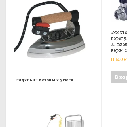
Эжект
нерегу
2,1; вх
нерж. 
11 500
₽
В ко
Гладильные столы и утюги