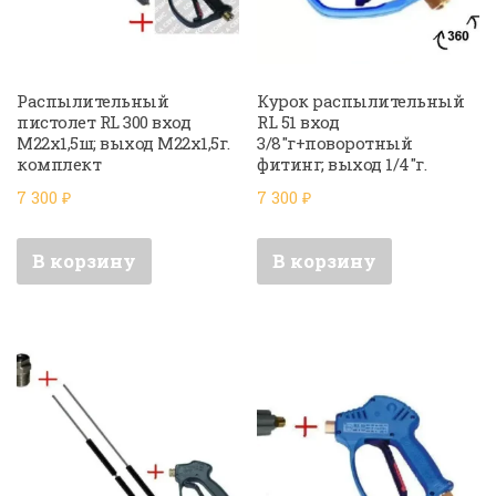
Распылительный
Курок распылительный
пистолет RL 300 вход
RL 51 вход
М22х1,5ш; выход М22х1,5г.
3/8″г+поворотный
комплект
фитинг; выход 1/4″г.
7 300
₽
7 300
₽
В корзину
В корзину