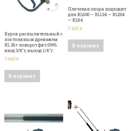
Плечевая опора подходит
для RL600 — RL124 — RL204
— RL84
7 600
₽
Курок распылительный с
постоянным дренажем
RL 26+ поворот.фит.SW6.
В корзину
вход 3/8″г; выход 1/4″г.
7 600
₽
В корзину