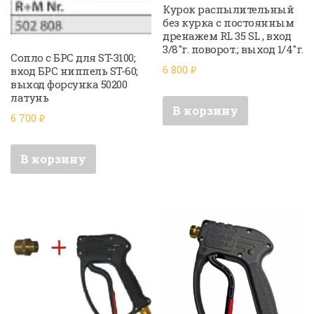
Курок распылительный
без курка с постоянным
дренажем RL 35 SL , вход
3/8″г. поворот.; выход 1/4″г.
Сопло с БРС для ST-3100;
6 800
₽
вход БРС ниппель ST-60;
выход форсунка 50200
латунь
В корзину
6 700
₽
В корзину