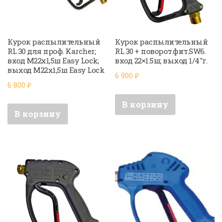
Курок распылительный
Курок распылительный
RL 30 для проф. Karcher;
RL 30 + поворот.фит.SW6.
вход M22x1,5ш Easy Lock;
вход 22×1.5ш; выход 1/4″г.
выход M22x1,5ш Easy Lock
6 900
₽
6 800
₽
В корзину
В корзину