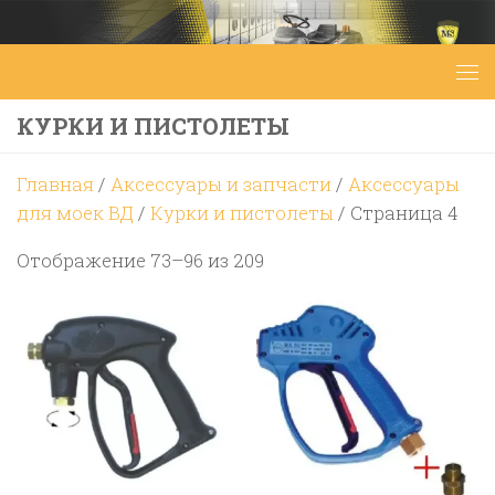
Перейти к содержимому
КУРКИ И ПИСТОЛЕТЫ
Главная
/
Аксессуары и запчасти
/
Аксессуары
для моек ВД
/
Курки и пистолеты
/ Страница 4
Цены:
Отображение 73–96 из 209
по
возрастанию