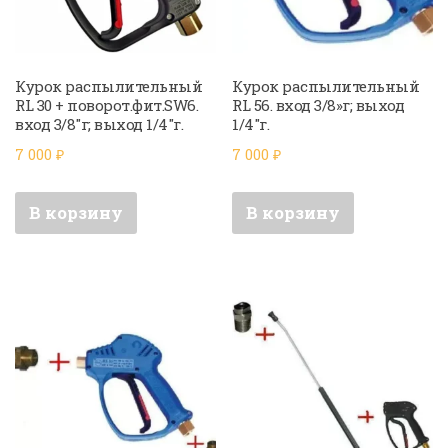
Курок распылительный
Курок распылительный
RL 30 + поворот.фит.SW6.
RL 56. вход 3/8»г; выход
вход 3/8″г; выход 1/4″г.
1/4″г.
7 000
₽
7 000
₽
В корзину
В корзину