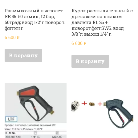
Размывочный пистолет
Курок распылительный с
RB 35. 50 л/мин; 12 бар;
дренажем на низком
50град; вход 1/2″г поворот.
давлени RL 26 +
фитинг.
поворот.фит.SW6. вход
3/8″г; выход 1/4″г.
6 600
₽
6 600
₽
В корзину
В корзину