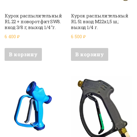
Курок распылительный
Курок распылительный
RL 22 + поворот.фит.SW8.
RL 51 вход M22x1,5 ш.;
вход 3/8 г; выход 1/4″г.
выход 1/4 г.
6 400
₽
6 500
₽
В корзину
В корзину