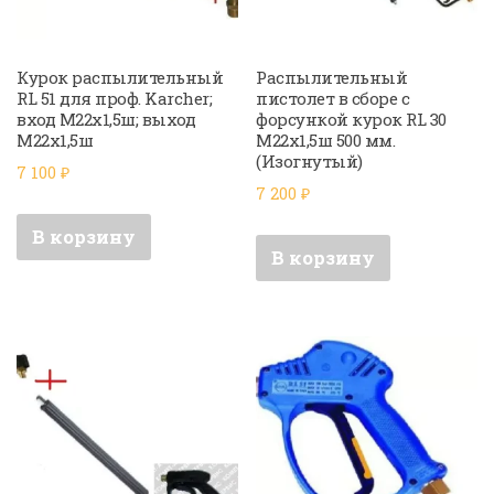
Курок распылительный
Распылительный
RL 51 для проф. Karcher;
пистолет в сборе с
вход M22x1,5ш; выход
форсункой курок RL 30
M22x1,5ш
М22х1,5ш 500 мм.
(Изогнутый)
7 100
₽
7 200
₽
В корзину
В корзину