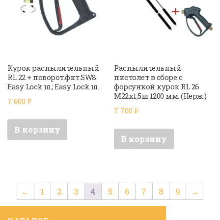
Курок распылительный
Распылительный
RL 22 + поворот.фит.SW8.
пистолет в сборе с
Easy Lock ш.; Easy Lock ш.
форсункой курок RL 26
М22х1,5ш 1200 мм. (Нерж.)
7 600
₽
7 700
₽
В корзину
В корзину
←
1
2
3
4
5
6
7
8
9
→