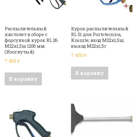
Распылительный
Курок распылительный
пистолет в сборе с
RL 51 для Portotecnica,
форсункой курок RL 26
Kranzle; вход M22x1,5ш;
М22х1,5ш 1200 мм.
выход M22x1,5г
(Изогнутый)
7 400
₽
7 400
₽
В корзину
В корзину