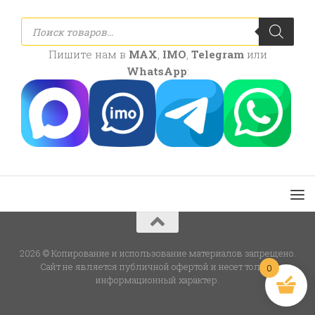
Поиск
товаров
Пишите нам в
MAX
,
IMO
,
Telegram
или
WhatsApp
:
2026 © Копирование и использование материалов запрещено.
Сайт не является публичной офертой и несет только
0
информационный характер.