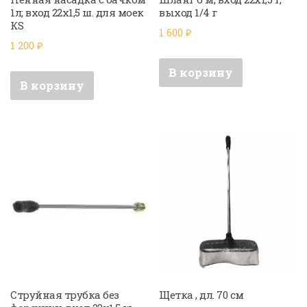
1л; вход 22х1,5 ш. для моек
выход 1/4 г
КS
1 600
₽
1 200
₽
В корзину
В корзину
Струйная трубка без
Щетка , дл. 70 см