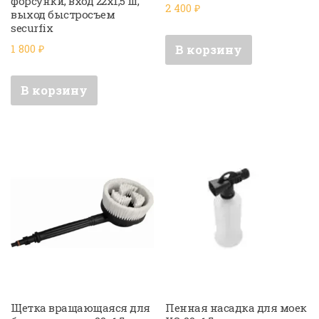
форсунки, вход 22х1,5 ш,
2 400
₽
выход быстросъем
securfix
В корзину
1 800
₽
В корзину
Щетка вращающаяся для
Пенная насадка для моек