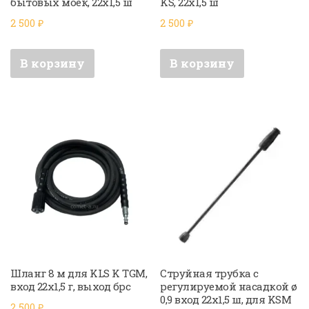
бытовых моек, 22х1,5 ш
KS, 22х1,5 ш
2 500
₽
2 500
₽
В корзину
В корзину
Шланг 8 м для KLS K TGM,
Струйная трубка с
вход 22х1,5 г, выход брс
регулируемой насадкой ø
0,9 вход 22х1,5 ш, для KSM
2 500
₽