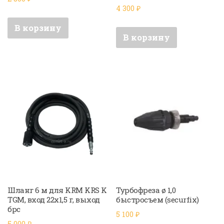
4 300
₽
В корзину
В корзину
Шланг 6 м для KRM KRS K
Турбофреза ø 1,0
TGM, вход 22х1,5 г, выход
быстросъем (securfix)
брс
5 100
₽
5 000
₽