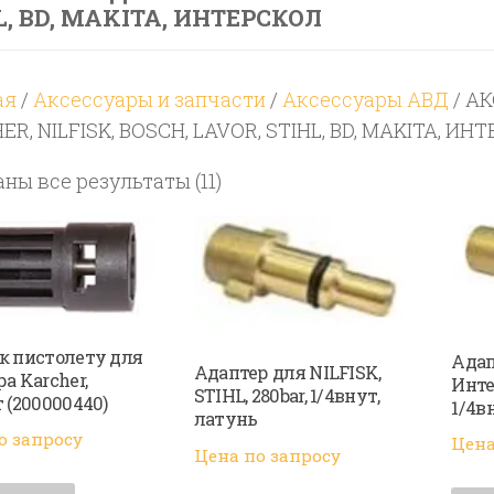
L, BD, MAKITA, ИНТЕРСКОЛ
ая
/
Аксессуары и запчасти
/
Аксессуары АВД
/ А
R, NILFISK, BOSCH, LAVOR, STIHL, BD, MAKITA, ИН
Цены:
ны все результаты (11)
по
возрастанию
к пистолету для
Адап
Адаптер для NILFISK,
а Karcher,
Инте
STIHL, 280bar, 1/4внут,
 (200000440)
1/4в
латунь
о запросу
Цена
Цена по запросу