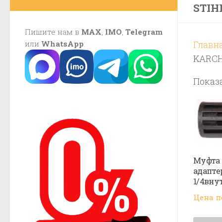
STIH
Пишите нам в
MAX
,
IMO
,
Telegram
или
WhatsApp
:
Главн
KARCHE
Показа
Муфта 
адаптер
1/4внут
Цена п