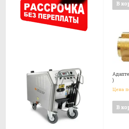
В ко
Адапте
)
Цена п
В ко