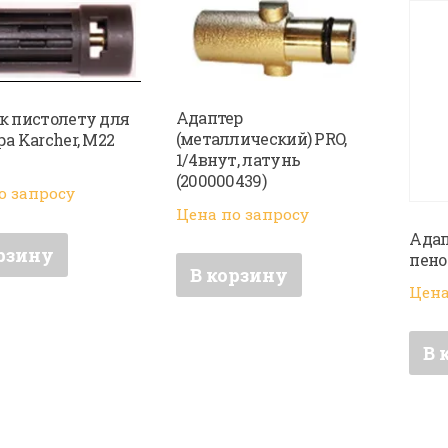
Адаптер
к пистолету для
(металлический) PRO,
а Karcher, M22
1/4внут, латунь
(200000439)
о запросу
Цена по запросу
Адап
рзину
пено
В корзину
Цена
В 