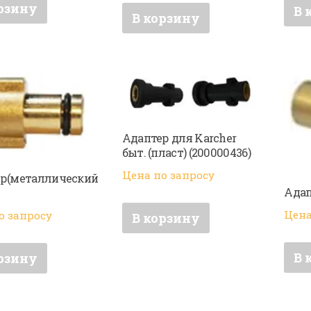
рзину
В 
В корзину
Адаптер для Karcher
быт. (пласт) (200000436)
Цена по запросу
р(металлический
Адап
Цена
о запросу
В корзину
В 
рзину