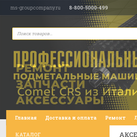
ms-groupcompany.ru
8-800-5000-499
Перейти к содержимому
Поиск
товаров
Главная
Доставка и оплата
Ремонт
АКСЕ
КАТАЛОГ