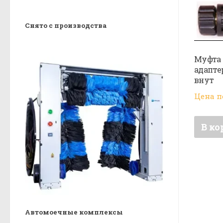
Снято с производства
Муфта 
адаптер
внут
Цена п
В ко
Автомоечные комплексы