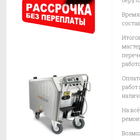
Время
состав
Итого
масте
переч
работ
Оплат
работ
налич
На вс
ремонт
Возмож