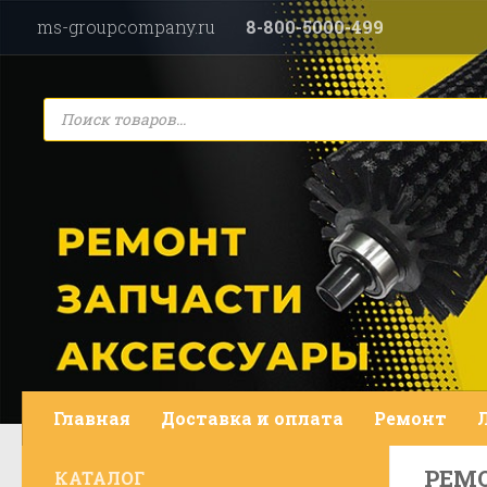
ms-groupcompany.ru
8-800-5000-499
Перейти к содержимому
Поиск
товаров
Главная
Доставка и оплата
Ремонт
РЕМ
КАТАЛОГ