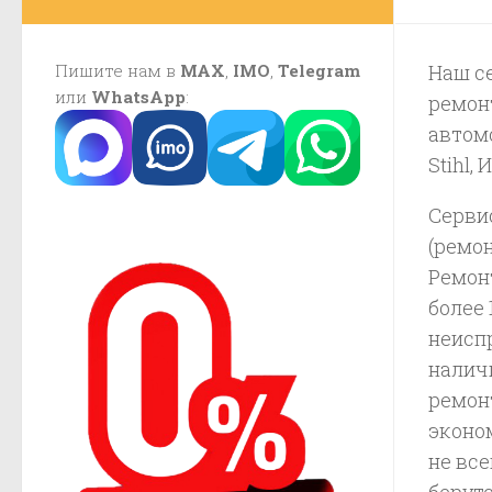
Пишите нам в
MAX
,
IMO
,
Telegram
Наш с
или
WhatsApp
:
ремон
автомо
Stihl,
Сервис
(ремон
Ремон
более
неисп
налич
ремон
эконо
не все
берутс