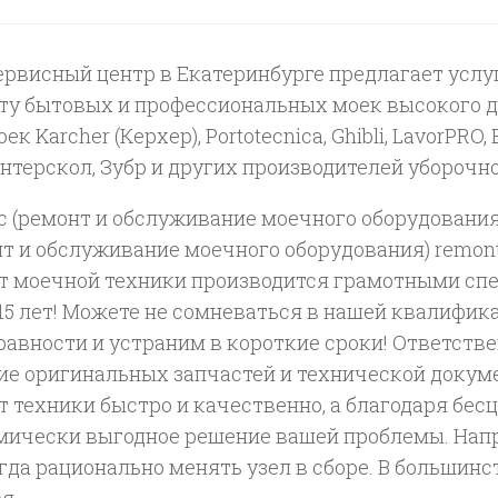
ервисный центр в Екатеринбурге предлагает усл
ту бытовых и профессиональных моек высокого д
ек Karcher (Керхер), Portotecnica, Ghibli, LavorPRO, B
 Интерскол, Зубр и других производителей убороч
 (ремонт и обслуживание моечного оборудования)
т и обслуживание моечного оборудования) remont
т моечной техники производится грамотными спе
 15 лет! Можете не сомневаться в нашей квалифи
равности и устраним в короткие сроки! Ответств
ие оригинальных запчастей и технической докум
т техники быстро и качественно, а благодаря бе
мически выгодное решение вашей проблемы. Напри
гда рационально менять узел в сборе. В большинс
я.