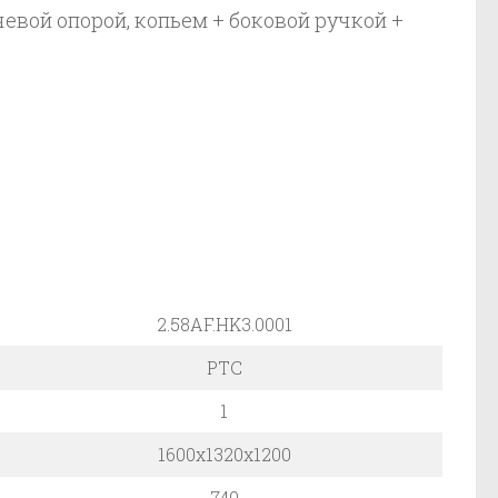
чевой опорой, копьем + боковой ручкой +
2.58AF.HK3.0001
PTC
1
1600x1320x1200
740