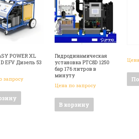
ASY POWER XL
Гидродинамическая
Цена
0 D EFV Дизель 53
установка PTC8D 1250
бар 176 литров в
минуту
По
о запросу
Цена по запросу
рзину
В корзину