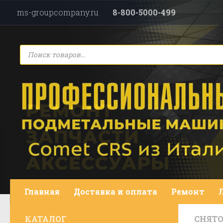
ms-groupcompany.ru
8-800-5000-499
Перейти к содержимому
Поиск
товаров
Главная
Доставка и оплата
Ремонт
КАТАЛОГ
СНЯТО