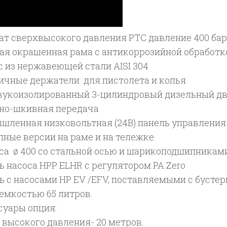
ат сверхвысокого давления PTC давление 400 бар
ая окрашенная рама с антикоррозийной обработк
с из нержавеющей стали AISI 304
ичные держатели для пистолета и копья
звукоизолированный 3-цилиндровый дизельный д
но-шкивная передача
шленная низковольтная (24В) панель управления
пные версии на раме и на тележке
еса ø 400 со стальной осью и шарикоподшипниками
 насоса HPP ELHR с регулятором PA Zero
ь с насосами HP EV /EFV, поставляемыми с бусте
емкостью 65 литров.
суары опция:
 высокого давления- 20 метров.