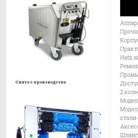
Аппар
Прочн
Корпу
Практ
Hatz 
Ремен
Промы
Снято с производства
Досту
2 кол
Модель
Модел
стали 
Аксес
Шланг