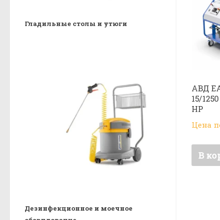
Гладильные столы и утюги
АВД E
15/125
HP
Цена п
В ко
Дезинфекционное и моечное
оборудование