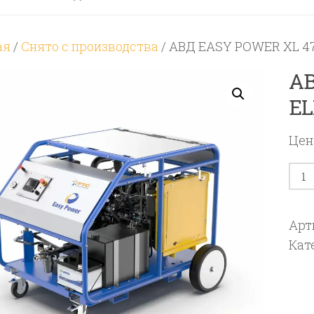
ая
/
Снято с производства
/ АВД EASY POWER XL 47
АВ
EL
Цен
Кол
тов
АВ
Арт
EAS
Кат
PO
XL
47/4
D