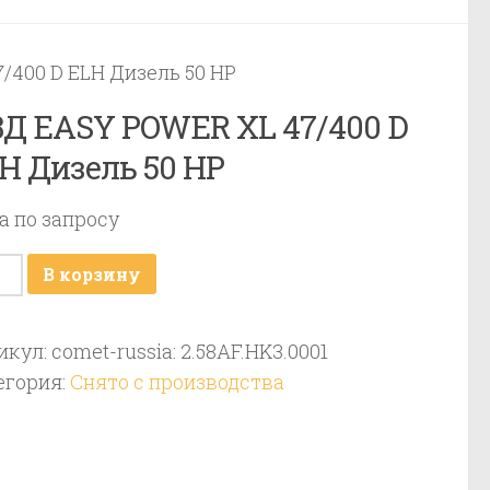
/400 D ELH Дизель 50 HP
Д EASY POWER XL 47/400 D
H Дизель 50 HP
а по запросу
ичество
В корзину
ара
Д
икул:
comet-russia: 2.58AF.HK3.0001
Y
егория:
Снято с производства
WER
00