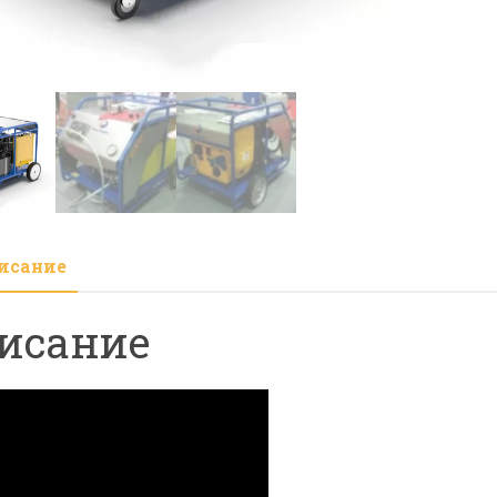
ELH
Диз
50
HP
исание
исание