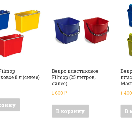
Filmop
Ведро пластиковое
Ведр
ковое 8 л (синее)
Filmop (25 литров,
плас
синее)
Mast
1 800
₽
1 40
рзину
В корзину
В 