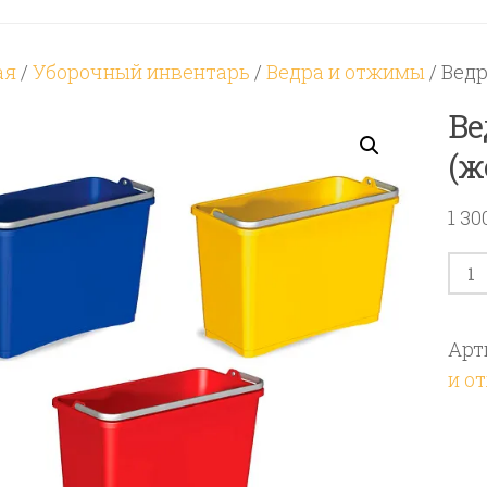
ая
/
Уборочный инвентарь
/
Ведра и отжимы
/ Ведр
Ве
(ж
1 3
Кол
тов
Вед
Арт
Fil
и о
пла
8
л
(же