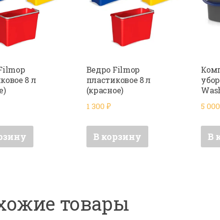
Filmop
Ведро Filmop
Ком
ковое 8 л
пластиковое 8 л
убор
е)
(красное)
Was
1 300
₽
5 00
рзину
В корзину
В 
хожие товары