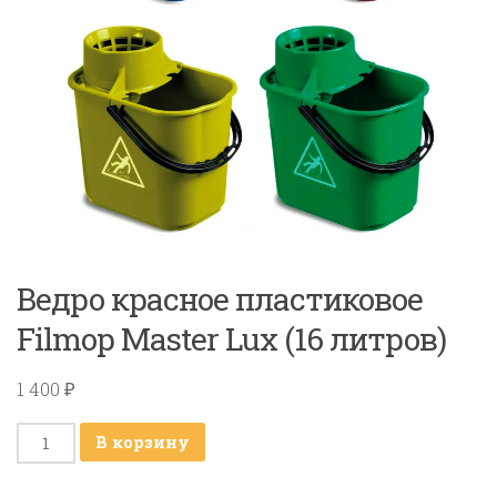
Ведро красное пластиковое
Filmop Master Lux (16 литров)
1 400
₽
Количество
В корзину
товара
Ведро