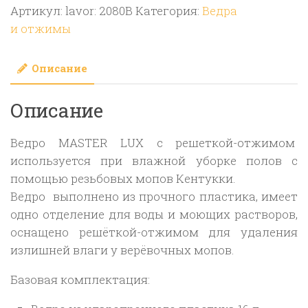
Артикул:
lavor: 2080B
Категория:
Ведра
красное
и отжимы
пластиковое
Filmop
Описание
Master
Lux
Описание
(16
литров)
Ведро MASTER LUX с решеткой-отжимом
используется при влажной уборке полов с
помощью резьбовых мопов Кентукки.
Ведро выполнено из прочного пластика, имеет
одно отделение для воды и моющих растворов,
оснащено решёткой-отжимом для удаления
излишней влаги у верёвочных мопов.
Базовая комплектация: