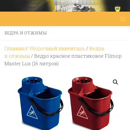
Перейти к содержимому
ВЕДРА И ОТЖИМЫ
Главная
/
Уборочный инвентарь
/
Ведра
и отжимы
/ Ведро красное пластиковое Filmop
Master Lux (16 литров)