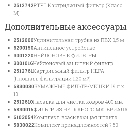
2512742
PTFE Картриджный фильтр (Класс
M)
Дополнительные аксессуары
2512000
Удлинительная трубка из ПВХ 0,5 м
6200150
Антипенное устройство
3001220
НЕЙЛОНОВЫЕ ФИЛЬТРЫ
3001016
Нейлоновый защитный фильтр
2512761
Картриджный фильтр HEPA
(Площадь фильтрации 1,20 м?)
6830030
БУМАЖНЫЕ ФИЛЬТР-МЕШКИ 19 л x
10
2512610
Насадка для чистки ковров 400 мм
6830015
ФИЛЬТР ИЗ НЕТКАНОГО МАТЕРИАЛА
6103054
Комплект: всасывающая штанга
5830022
Комплект принадлежностей ? 50