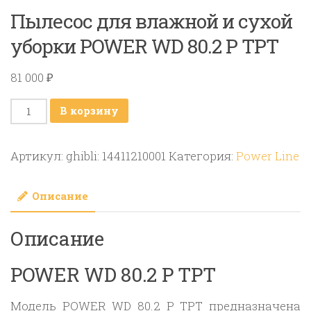
Пылесос для влажной и сухой
уборки POWER WD 80.2 P TPT
81 000
₽
Количество
В корзину
товара
Пылесос
Артикул:
ghibli: 14411210001
Категория:
Power Line
для
влажной
Описание
и
сухой
Описание
уборки
POWER
POWER WD 80.2 P TPT
WD
80.2
Модель POWER WD 80.2 P TPT предназначена
P