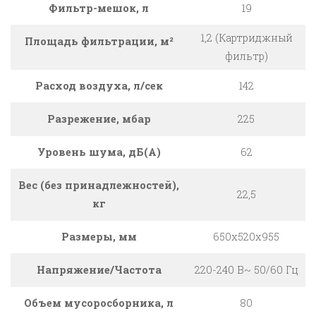
Фильтр-мешок, л
19
1,2 (Картриджный
Площадь фильтрации, м²
фильтр)
Расход воздуха, л/сек
142
Разрежение, мбар
225
Уровень шума, дБ(А)
62
Вес (без принадлежностей),
22,5
кг
Размеры, мм
650x520x955
Напряжение/Частота
220-240 В~ 50/60 Гц
Объем мусоросборника, л
80