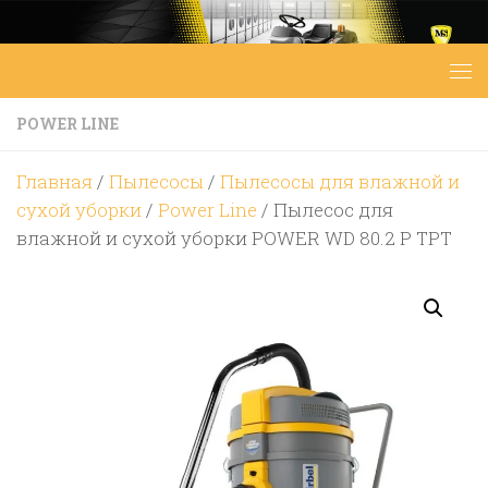
Перейти к содержимому
POWER LINE
Главная
/
Пылесосы
/
Пылесосы для влажной и
сухой уборки
/
Power Line
/ Пылесос для
влажной и сухой уборки POWER WD 80.2 P TPT