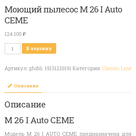
Моющий пылесос M 26 I Auto
CEME
124 100
₽
Количество
В корзину
товара
Моющий
Артикул:
ghibli: 19131210191
Категория:
Classic Line
пылесос
M
Описание
26
I
Описание
Auto
CEME
M 26 I Auto CEME
Модель M 26 I AUTO CEME предназначена для