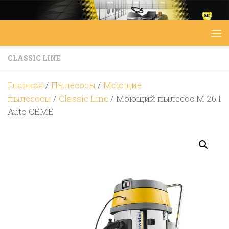
Перейти к содержимому
CLASSIC LINE
Главная
/
Пылесосы
/
Моющие
пылесосы
/
Classic Line
/ Моющий пылесос M 26 I
Auto CEME