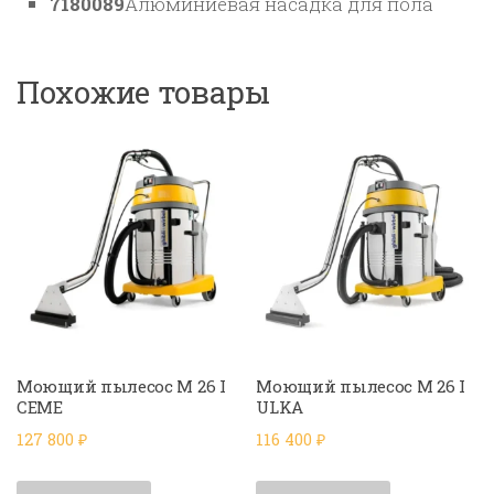
7180089
Алюминиевая насадка для пола
Похожие товары
Моющий пылесос M 26 I
Моющий пылесос M 26 I
CEME
ULKA
127 800
₽
116 400
₽