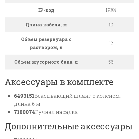
IP-код
IPX4
Длина кабеля, м
10
Объем резервуара с
12
раствором, л
Объем мусорного бака, л
56
Аксессуары в комплекте
6493151
Всасывающий шланг с коленом,
длина 6 м
7180074
Ручная насадка
Дополнительные аксессуары