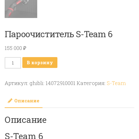
Пароочиститель S-Team 6
155 000
₽
Количество
В корзину
товара
Пароочиститель
Артикул:
ghibli: 14072910001
Категория:
S-Team
S-
Team
Описание
6
Описание
S-Team 6