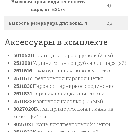
Высокая производительность
4,5
пара, кг H2O/ч
Емкость резервуара для воды, л
2,2
Аксессуары в комплекте
6010521
Шланг для пара с ручкой (2,5 м)
2512001
Удлинительные трубки для пара (x2)
2511616
Прямоугольная паровая щетка
2511617
Треугольная паровая щетка
2511830
Паровое шарнирное соединение
2511831
Паровая насадка для стекла
2511832
Изогнутая насадка (175 мм)
8027020
Белая прямоугольная ткань из
микрофибры
8027021
Ткань для треугольной щетки
2511833
Круглая щетка с щетиной