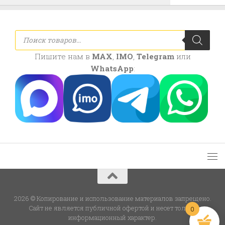
Поиск
товаров
Пишите нам в
MAX
,
IMO
,
Telegram
или
WhatsApp
:
2026 © Копирование и использование материалов запрещено.
Сайт не является публичной офертой и несет только
0
информационный характер.