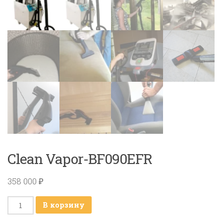
Clean Vapor-BF090EFR
358 000
₽
Количество
В корзину
товара