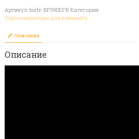
Clean
Артикул:
biefe: BF090EFR
Категория:
Vapor-
Парогенераторы для клининга
BF090EFR
Описание
Описание