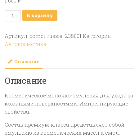
1 600
₽
Количество
В корзину
товара
Leather
Артикул:
comet-russia: 238001
Категория:
Star
Автокосметика
—
Косметическое
Описание
молочко-
эмульсия
Описание
для
ухода
за
Косметическое молочко-эмульсия для ухода за
кожанными
кожаными поверхностями. Импрегнирующие
поверхностями
свойства.
(1л)
Состав премиум-класса представляет собой
эмульсию из косметических масел и смол,