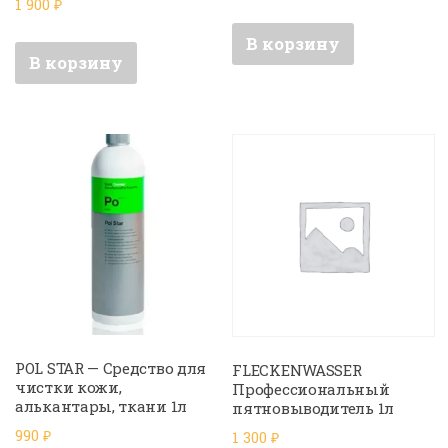
1 900
₽
В корзину
В корзину
POL STAR — Средство для
FLECKENWASSER
чистки кожи,
Профессиональный
алькантары, ткани 1л
пятновыводитель 1л
990
₽
1 300
₽