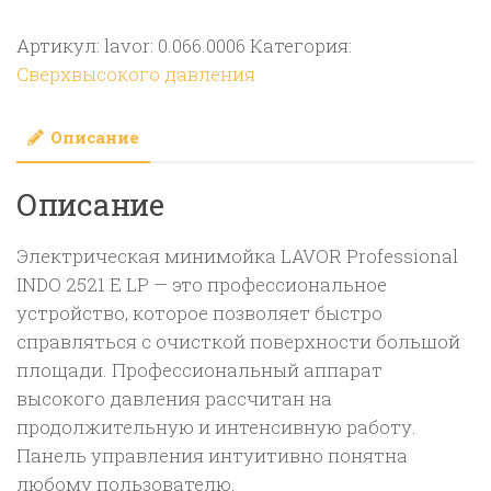
Электрическая
Артикул:
lavor: 0.066.0006
Категория:
мойка
Сверхвысокого давления
LAVOR
Professional
Описание
INDO
2521
Описание
E
LP
Электрическая минимойка LAVOR Professional
INDO 2521 E LP — это профессиональное
устройство, которое позволяет быстро
справляться с очисткой поверхности большой
площади. Профессиональный аппарат
высокого давления рассчитан на
продолжительную и интенсивную работу.
Панель управления интуитивно понятна
любому пользователю.