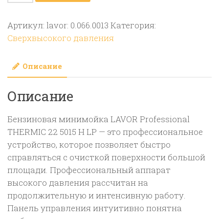
товара
Бензиновая
Артикул:
lavor: 0.066.0013
Категория:
мойка
Сверхвысокого давления
LAVOR
Professional
Описание
THERMIC
22
Описание
5015
H
LP
Бензиновая минимойка LAVOR Professional
THERMIC 22 5015 H LP — это профессиональное
устройство, которое позволяет быстро
справляться с очисткой поверхности большой
площади. Профессиональный аппарат
высокого давления рассчитан на
продолжительную и интенсивную работу.
Панель управления интуитивно понятна