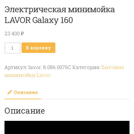
Электрическая минимойка
LAVOR Galaxy 160
23 400
₽
Количество
В корзину
товара
Электрическая
Артикул:
lavor: 8.086.0076C
Категория:
Бытовые
минимойка
минимойки Lavor
LAVOR
Galaxy
Описание
160
Описание