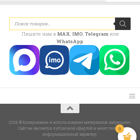
Поиск
товаров
Пишите нам в
MAX
,
IMO
,
Telegram
или
WhatsApp
:
2026 © Копирование и использование материалов запрещено.
Сайт не является публичной офертой и несет только
0
информационный характер.