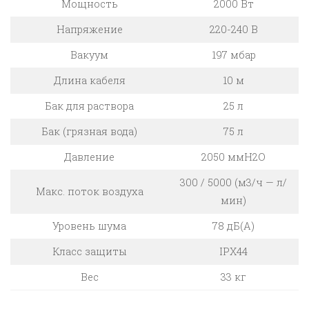
Мощность
2000 Вт
Напряжение
220-240 В
Вакуум
197 мбар
Длина кабеля
10 м
Бак для раствора
25 л
Бак (грязная вода)
75 л
Давление
2050 ммH2O
300 / 5000 (м3/ч — л/
Макс. поток воздуха
мин)
Уровень шума
78 дБ(А)
Класс защиты
IPX44
Вес
33 кг