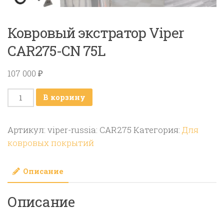
Ковровый экстратор Viper
CAR275-CN 75L
107 000
₽
Количество
В корзину
товара
Ковровый
Артикул:
viper-russia: CAR275
Категория:
Для
экстратор
ковровых покрытий
Viper
CAR275-
Описание
CN
75L
Описание