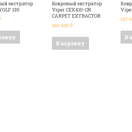
ый экстратор
Ковровый экстратор
Ковр
WOLF 130
Viper CEX410-CN
Vipe
CARPET EXTRACTOR
₽
107 
260 400
₽
рзину
В 
В корзину