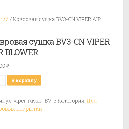
тий
/ Ковровая сушка BV3-CN VIPER AIR
вровая сушка BV3-CN VIPER
R BLOWER
000
₽
ичество
В корзину
ара
ровая
икул:
viper-russia: BV-3
Категория:
Для
ка
ровых покрытий
-
ER