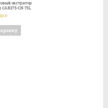
овый экстратор
r CAR275-CN 75L
000
₽
корзину