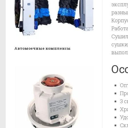
экспл
разны
Корпус
Работа
Сушил
сушки
Автомоечные комплексы
выпол
Ос
Оп
Пр
3 
Хр
Уд
Ск