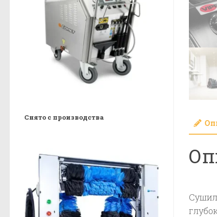
Снято с производства
Оп
Оп
Сушил
глубок