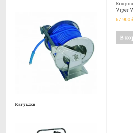
Ковров
Viper 
67 900
В ко
Катушки