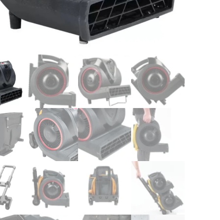
AIR
BL