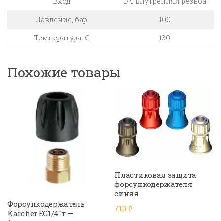
Вход
1/4 внутренняя резьба
Давление, бар
100
Температура, C
130
Похожие товары
Пластиковая защита
форсункодержателя
синяя
Форсункодержатель
710
₽
Karcher EG1/4″г —