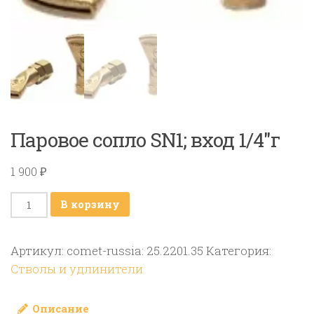
Паровое сопло SN1; вход 1/4″г
1 900
₽
Количество
В корзину
товара
Паровое
Артикул:
comet-russia: 25.2201.35
Категория:
сопло
Стволы и удлинители
SN1;
вход
Описание
1/4″г