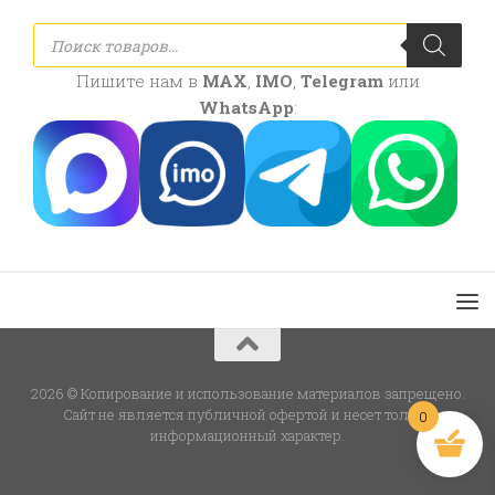
Поиск
товаров
Пишите нам в
MAX
,
IMO
,
Telegram
или
WhatsApp
:
2026 © Копирование и использование материалов запрещено.
Сайт не является публичной офертой и несет только
0
информационный характер.