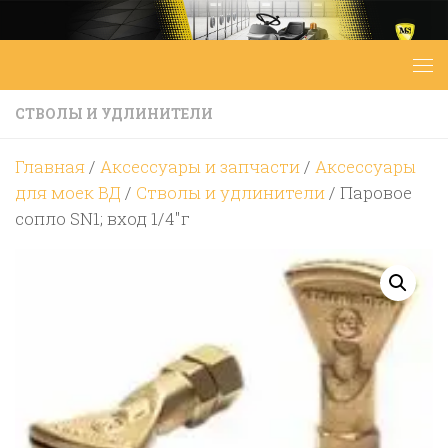
Перейти к содержимому
СТВОЛЫ И УДЛИНИТЕЛИ
Главная
/
Аксессуары и запчасти
/
Аксессуары
для моек ВД
/
Стволы и удлинители
/ Паровое
сопло SN1; вход 1/4″г