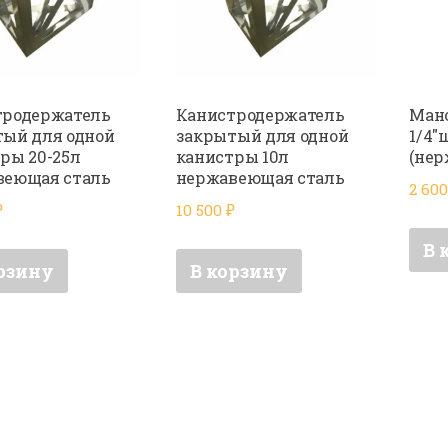
тродержатель
Канистродержатель
Мано
ый для одной
закрытый для одной
1/4″
ры 20-25л
канистры 10л
(нер
веющая сталь
нержавеющая сталь
2 60
₽
10 500
₽
В 
рзину
В корзину