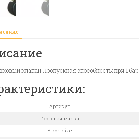
3/4
ш.
6
исание
бар
лат
исание
ковый клапан Пропускная способность: при 1 бар > 
рактеристики:
Артикул
Торговая марка
В коробке