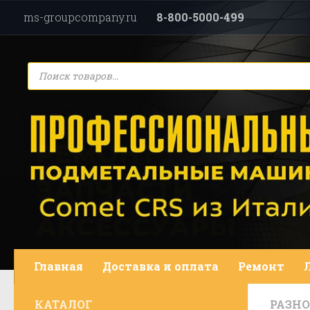
ms-groupcompany.ru
8-800-5000-499
Перейти к содержимому
Поиск
товаров
Главная
Доставка и оплата
Ремонт
КАТАЛОГ
РАЗНО