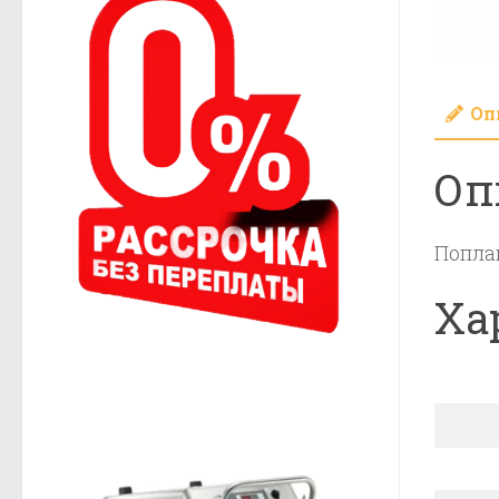
Оп
Оп
Поплав
Ха