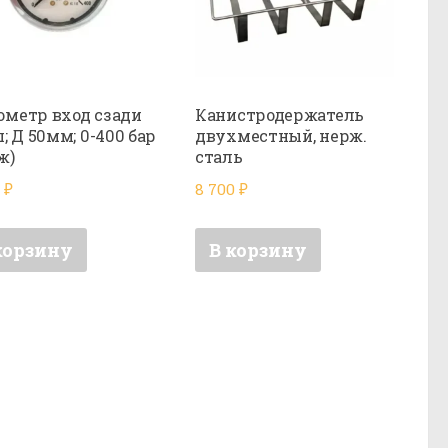
метр вход сзади
Канистродержатель
ш; Д 50мм; 0-400 бар
двухместный, нерж.
ж)
сталь
0
₽
8 700
₽
корзину
В корзину