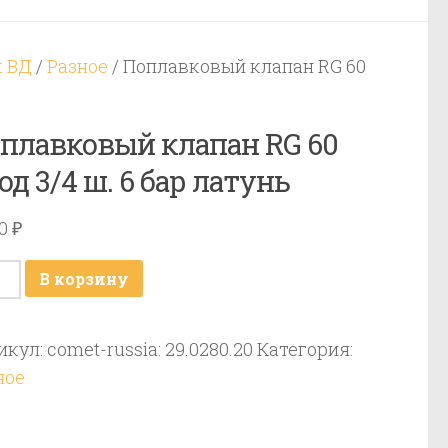
к ВД
/
Разное
/ Поплавковый клапан RG 60
плавковый клапан RG 60
од 3/4 ш. 6 бар латунь
00
₽
ичество
В корзину
ара
лавковый
икул:
comet-russia: 29.0280.20
Категория:
пан
ное
д