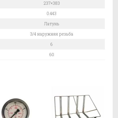
237×383
0.443
Латунь
3/4 наружняя резьба
6
60