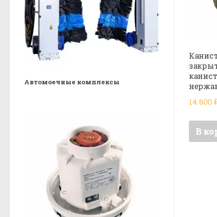
Канис
закрыт
канист
Автомоечные комплексы
нержа
14 800
В ко