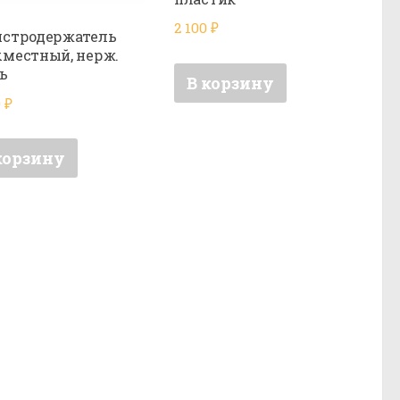
2 100
₽
истродержатель
местный, нерж.
ь
В корзину
0
₽
корзину