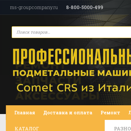
ms-groupcompany.ru
8-800-5000-499
Перейти к содержимому
Поиск
товаров
Главная
Доставка и оплата
Ремонт
КАТАЛОГ
РАЗНО