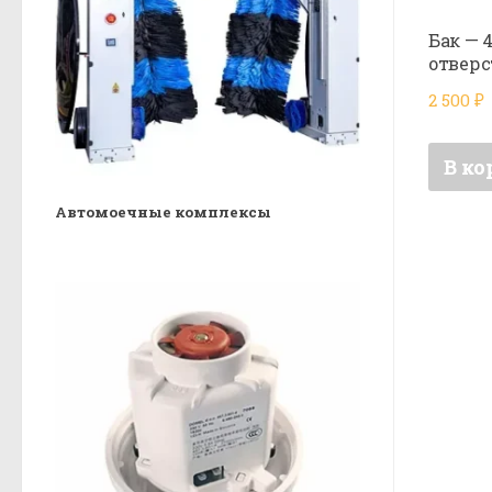
Бак — 
отвер
2 500
₽
В ко
Автомоечные комплексы