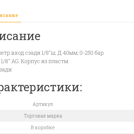
40м
0-
исание
250
бар.
исание
тр вход сзади 1/8″ш; Д 40мм; 0-250 бар.
 1/8″ AG. Корпус из пластм.
сзади
рактеристики:
Артикул
Торговая марка
В коробке