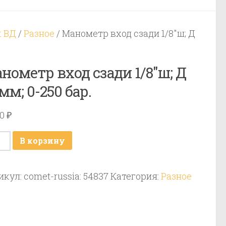
к ВД
/
Разное
/ Манометр вход сзади 1/8″ш; Д
нометр вход сзади 1/8″ш; Д
мм; 0-250 бар.
00
₽
ичество
В корзину
ара
ометр
икул:
comet-russia: 54837
Категория:
Разное
д
ди
ш;