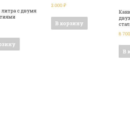
2 000
₽
4 литра с двумя
Кан
стиями
двух
В корзину
стал
8 70
рзину
В 