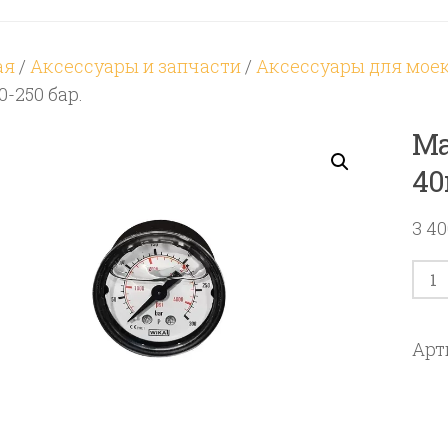
ая
/
Аксессуары и запчасти
/
Аксессуары для мое
0-250 бар.
Ма
40
3 4
Кол
тов
Ман
Арт
вхо
сза
1/8″
Д