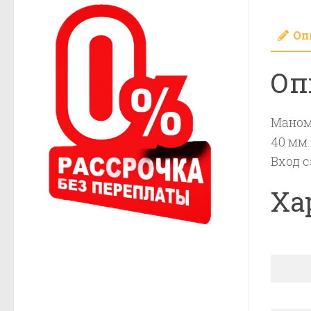
Оп
Оп
Маноме
40 мм.
Вход 
Ха