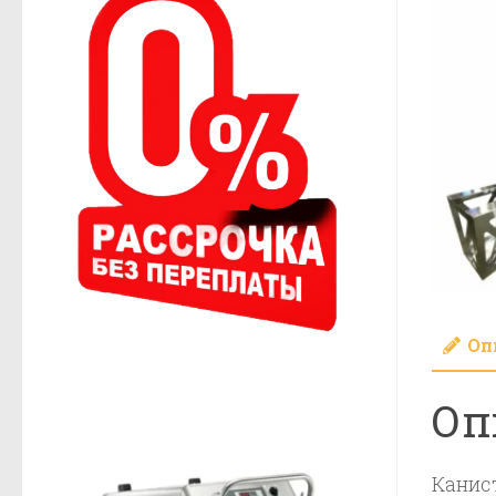
Оп
Оп
Канис