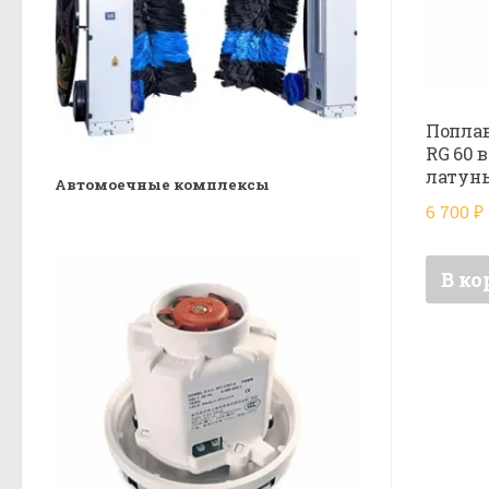
Попла
RG 60 в
латун
Автомоечные комплексы
6 700
₽
В ко