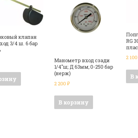
Поп
вковый клапан
RG 3
ход 3/4 ш. 6 бар
пла
ь
2 10
Манометр вход сзади
1/4″ш; Д 63мм; 0-250 бар
(нерж)
В 
рзину
2 200
₽
В корзину