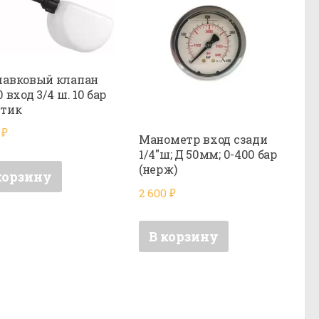
лавковый клапан
0 вход 3/4 ш. 10 бар
стик
0
₽
Манометр вход сзади
1/4″ш; Д 50мм; 0-400 бар
(нерж)
корзину
2 600
₽
В корзину