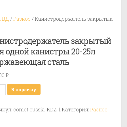
к ВД
/
Разное
/ Канистродержатель закрытый
нистродержатель закрытый
я одной канистры 20-25л
ржавеющая сталь
800
₽
ичество
В корзину
ара
истродержатель
икул:
comet-russia: KDZ-1
Категория:
Разное
рытый