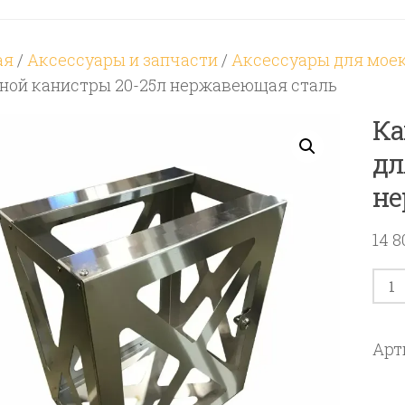
ая
/
Аксессуары и запчасти
/
Аксессуары для мое
дной канистры 20-25л нержавеющая сталь
Ка
дл
не
14 
Кол
тов
Кан
Арт
зак
для