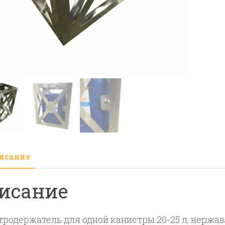
одн
кан
20-
25л
нер
ста
исание
исание
тродержатель для одной канистры 20-25 л, нержа