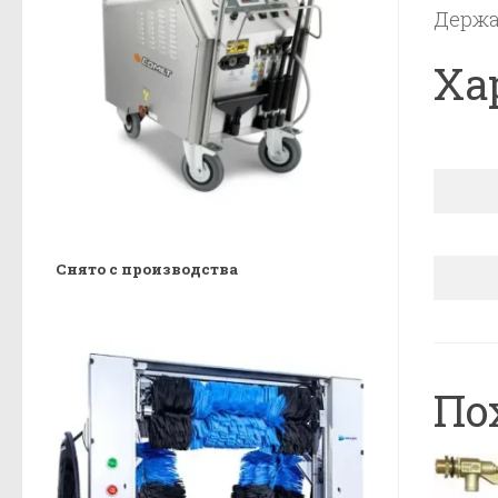
Держа
Ха
Снято с производства
По