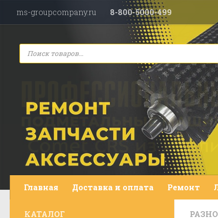
ms-groupcompany.ru
8-800-5000-499
Перейти к содержимому
Поиск
товаров
Главная
Доставка и оплата
Ремонт
КАТАЛОГ
РАЗНО